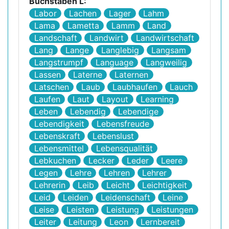
Buchstaben L:
Labor
Lachen
Lager
Lahm
Lama
Lametta
Lamm
Land
Landschaft
Landwirt
Landwirtschaft
Lang
Lange
Langlebig
Langsam
Langstrumpf
Language
Langweilig
Lassen
Laterne
Laternen
Latschen
Laub
Laubhaufen
Lauch
Laufen
Laut
Layout
Learning
Leben
Lebendig
Lebendige
Lebendigkeit
Lebensfreude
Lebenskraft
Lebenslust
Lebensmittel
Lebensqualität
Lebkuchen
Lecker
Leder
Leere
Legen
Lehre
Lehren
Lehrer
Lehrerin
Leib
Leicht
Leichtigkeit
Leid
Leiden
Leidenschaft
Leine
Leise
Leisten
Leistung
Leistungen
Leiter
Leitung
Leon
Lernbereit