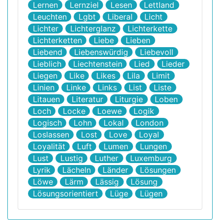
Lernen
Lernziel
Lesen
Lettland
Leuchten
Lgbt
Liberal
Licht
Lichter
Lichterglanz
Lichterkette
Lichterketten
Liebe
Lieben
Liebend
Liebenswürdig
Liebevoll
Lieblich
Liechtenstein
Lied
Lieder
Liegen
Like
Likes
Lila
Limit
Linien
Linke
Links
List
Liste
Litauen
Literatur
Liturgie
Loben
Loch
Locke
Loewe
Logik
Logisch
Lohn
Lokal
London
Loslassen
Lost
Love
Loyal
Loyalität
Luft
Lumen
Lungen
Lust
Lustig
Luther
Luxemburg
Lyrik
Lächeln
Länder
Lösungen
Löwe
Lärm
Lässig
Lösung
Lösungsorientiert
Lüge
Lügen