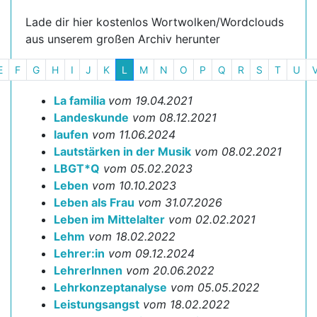
Lade dir hier kostenlos Wortwolken/Wordclouds
aus unserem großen Archiv herunter
E
F
G
H
I
J
K
L
M
N
O
P
Q
R
S
T
U
La familia
vom 19.04.2021
Landeskunde
vom 08.12.2021
laufen
vom 11.06.2024
Lautstärken in der Musik
vom 08.02.2021
LBGT*Q
vom 05.02.2023
Leben
vom 10.10.2023
Leben als Frau
vom 31.07.2026
Leben im Mittelalter
vom 02.02.2021
Lehm
vom 18.02.2022
Lehrer:in
vom 09.12.2024
LehrerInnen
vom 20.06.2022
Lehrkonzeptanalyse
vom 05.05.2022
Leistungsangst
vom 18.02.2022