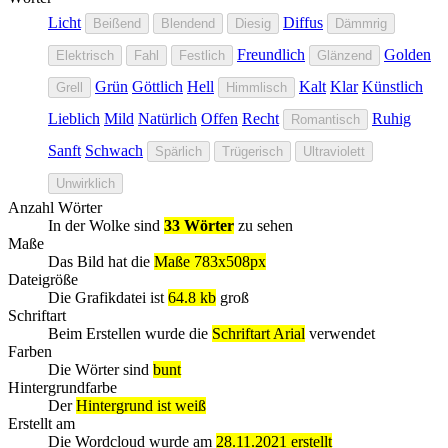
Licht
Diffus
Beißend
Blendend
Diesig
Dämmrig
Freundlich
Golden
Elektrisch
Fahl
Festlich
Glänzend
Grün
Göttlich
Hell
Kalt
Klar
Künstlich
Grell
Himmlisch
Lieblich
Mild
Natürlich
Offen
Recht
Ruhig
Romantisch
Sanft
Schwach
Spärlich
Trügerisch
Ultraviolett
Unwirklich
Anzahl Wörter
In der Wolke sind
33 Wörter
zu sehen
Maße
Das Bild hat die
Maße 783x508px
Dateigröße
Die Grafikdatei ist
64.8 kb
groß
Schriftart
Beim Erstellen wurde die
Schriftart Arial
verwendet
Farben
Die Wörter sind
bunt
Hintergrundfarbe
Der
Hintergrund ist weiß
Erstellt am
Die Wordcloud wurde am
28.11.2021 erstellt