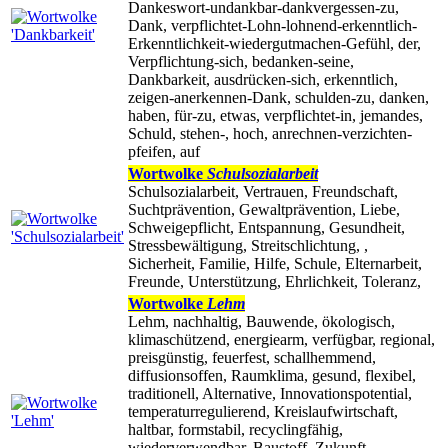
Dankeswort-undankbar-dankvergessen-zu,
Dank, verpflichtet-Lohn-lohnend-erkenntlich-
Erkenntlichkeit-wiedergutmachen-Gefühl, der,
Verpflichtung-sich, bedanken-seine,
Dankbarkeit, ausdrücken-sich, erkenntlich,
zeigen-anerkennen-Dank, schulden-zu, danken,
haben, für-zu, etwas, verpflichtet-in, jemandes,
Schuld, stehen-, hoch, anrechnen-verzichten-
pfeifen, auf
Wortwolke
Schulsozialarbeit
Schulsozialarbeit, Vertrauen, Freundschaft,
Suchtprävention, Gewaltprävention, Liebe,
Schweigepflicht, Entspannung, Gesundheit,
Stressbewältigung, Streitschlichtung, ,
Sicherheit, Familie, Hilfe, Schule, Elternarbeit,
Freunde, Unterstützung, Ehrlichkeit, Toleranz,
Wortwolke
Lehm
Lehm, nachhaltig, Bauwende, ökologisch,
klimaschützend, energiearm, verfügbar, regional,
preisgünstig, feuerfest, schallhemmend,
diffusionsoffen, Raumklima, gesund, flexibel,
traditionell, Alternative, Innovationspotential,
temperaturregulierend, Kreislaufwirtschaft,
haltbar, formstabil, recyclingfähig,
wiederverwendbar, Baustoff, Zukunft,