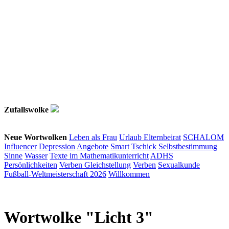
Zufallswolke
Neue Wortwolken
Leben als Frau
Urlaub
Elternbeirat
SCHALOM
Influencer
Depression
Angebote
Smart
Tschick
Selbstbestimmung
Sinne
Wasser
Texte im Mathematikunterricht
ADHS
Persönlichkeiten
Verben
Gleichstellung
Verben
Sexualkunde
Fußball-Weltmeisterschaft 2026
Willkommen
Wortwolke "Licht 3"