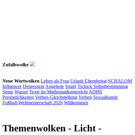
Zufallswolke
Neue Wortwolken
Leben als Frau
Urlaub
Elternbeirat
SCHALOM
Influencer
Depression
Angebote
Smart
Tschick
Selbstbestimmung
Sinne
Wasser
Texte im Mathematikunterricht
ADHS
Persönlichkeiten
Verben
Gleichstellung
Verben
Sexualkunde
Fußball-Weltmeisterschaft 2026
Willkommen
Themenwolken
- Licht -