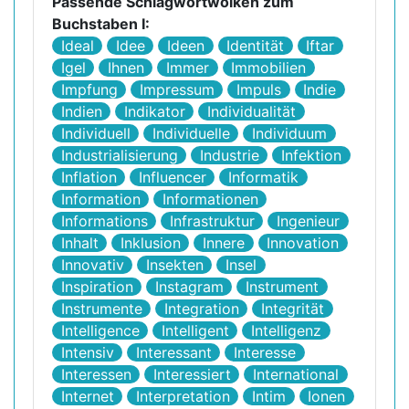
Passende Schlagwortwolken zum
Buchstaben I:
Ideal
Idee
Ideen
Identität
Iftar
Igel
Ihnen
Immer
Immobilien
Impfung
Impressum
Impuls
Indie
Indien
Indikator
Individualität
Individuell
Individuelle
Individuum
Industrialisierung
Industrie
Infektion
Inflation
Influencer
Informatik
Information
Informationen
Informations
Infrastruktur
Ingenieur
Inhalt
Inklusion
Innere
Innovation
Innovativ
Insekten
Insel
Inspiration
Instagram
Instrument
Instrumente
Integration
Integrität
Intelligence
Intelligent
Intelligenz
Intensiv
Interessant
Interesse
Interessen
Interessiert
International
Internet
Interpretation
Intim
Ionen