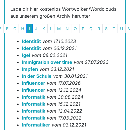
Lade dir hier kostenlos Wortwolken/Wordclouds
aus unserem großen Archiv herunter
E
F
G
H
I
J
K
L
M
N
O
P
Q
R
S
T
U
Identität
vom 17.10.2023
Identität
vom 06.12.2021
Igel
vom 08.02.2021
Immigration over time
vom 27.07.2023
Impfen
vom 03.12.2021
In der Schule
vom 30.01.2021
Influencer
vom 17.07.2026
Influencer
vom 12.12.2024
Informatik
vom 30.08.2024
Informatik
vom 15.12.2021
Informatik
vom 12.04.2022
Informatik
vom 17.03.2022
Informatiker
vom 03.12.2021