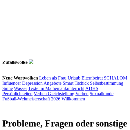
Zufallswolke
Neue Wortwolken
Leben als Frau
Urlaub
Elternbeirat
SCHALOM
Influencer
Depression
Angebote
Smart
Tschick
Selbstbestimmung
Sinne
Wasser
Texte im Mathematikunterricht
ADHS
Persönlichkeiten
Verben
Gleichstellung
Verben
Sexualkunde
Fußball-Weltmeisterschaft 2026
Willkommen
Probleme, Fragen oder sonstige