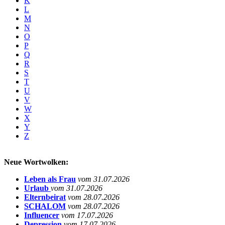
K
L
M
N
O
P
Q
R
S
T
U
V
W
X
Y
Z
Neue Wortwolken:
Leben als Frau
vom 31.07.2026
Urlaub
vom 31.07.2026
Elternbeirat
vom 28.07.2026
SCHALOM
vom 28.07.2026
Influencer
vom 17.07.2026
Depression
vom 17.07.2026