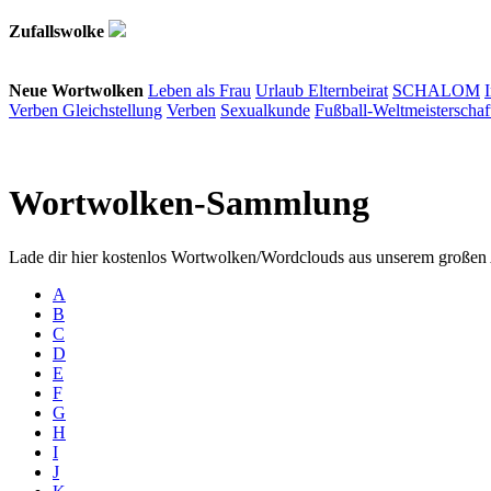
Zufallswolke
Neue Wortwolken
Leben als Frau
Urlaub
Elternbeirat
SCHALOM
Verben
Gleichstellung
Verben
Sexualkunde
Fußball-Weltmeisterschaf
Wortwolken-Sammlung
Lade dir hier kostenlos Wortwolken/Wordclouds aus unserem großen 
A
B
C
D
E
F
G
H
I
J