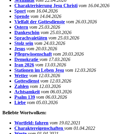
Sexualität
vom 22.04.2026
Charakterisierung Jesu Christi
vom 16.04.2026
Sport
vom 16.04.2026
Spende
vom 14.04.2026
Vielfalt der Gottesdienste
vom 26.03.2026
Ostern
vom 25.03.2026
Dankeschön
vom 25.03.2026
Sprachvaietäten
vom 25.03.2026
Stolz sein
vom 24.03.2026
Jesus
vom 20.03.2026
Pflegewissenschaft
vom 20.03.2026
Demokratie
vom 17.03.2026
Iran 2026
vom 13.03.2026
Stationen im Leben Jesu
vom 12.03.2026
Wetter
vom 12.03.2026
Gottesdienst
vom 12.03.2026
Zahlen
vom 12.03.2026
Achtsamkeit
vom 06.03.2026
Psalm 139
vom 06.03.2026
Liebe
vom 05.03.2026
Beliebte Wortwolken:
Wortfeld: fahren
vom 19.02.2021
Charaktereigenschaften
vom 01.04.2022
Werte
vom 01.04.2021