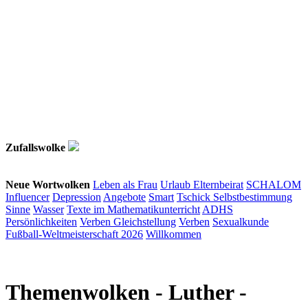
Zufallswolke
Neue Wortwolken
Leben als Frau
Urlaub
Elternbeirat
SCHALOM
Influencer
Depression
Angebote
Smart
Tschick
Selbstbestimmung
Sinne
Wasser
Texte im Mathematikunterricht
ADHS
Persönlichkeiten
Verben
Gleichstellung
Verben
Sexualkunde
Fußball-Weltmeisterschaft 2026
Willkommen
Themenwolken
- Luther -