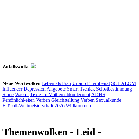
Zufallswolke
Neue Wortwolken
Leben als Frau
Urlaub
Elternbeirat
SCHALOM
Influencer
Depression
Angebote
Smart
Tschick
Selbstbestimmung
Sinne
Wasser
Texte im Mathematikunterricht
ADHS
Persönlichkeiten
Verben
Gleichstellung
Verben
Sexualkunde
Fußball-Weltmeisterschaft 2026
Willkommen
Themenwolken
- Leid -