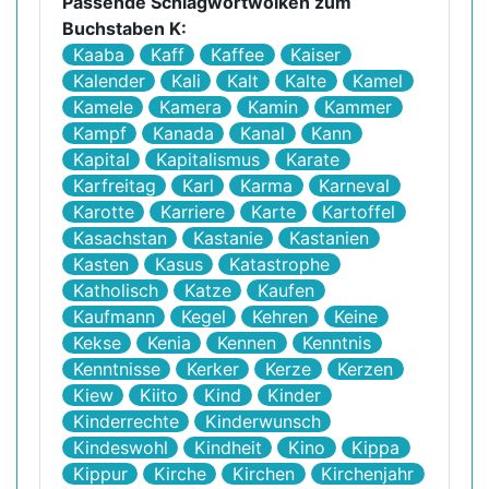
Passende Schlagwortwolken zum
Buchstaben K:
Kaaba
Kaff
Kaffee
Kaiser
Kalender
Kali
Kalt
Kalte
Kamel
Kamele
Kamera
Kamin
Kammer
Kampf
Kanada
Kanal
Kann
Kapital
Kapitalismus
Karate
Karfreitag
Karl
Karma
Karneval
Karotte
Karriere
Karte
Kartoffel
Kasachstan
Kastanie
Kastanien
Kasten
Kasus
Katastrophe
Katholisch
Katze
Kaufen
Kaufmann
Kegel
Kehren
Keine
Kekse
Kenia
Kennen
Kenntnis
Kenntnisse
Kerker
Kerze
Kerzen
Kiew
Kiito
Kind
Kinder
Kinderrechte
Kinderwunsch
Kindeswohl
Kindheit
Kino
Kippa
Kippur
Kirche
Kirchen
Kirchenjahr