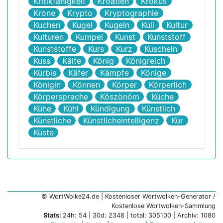
Kritikfähigkeit
Kroatien
Krokus
Krone
Krypto
Kryptographie
Kuchen
Kugel
Kugeln
Kuli
Kultur
Kulturen
Kumpel
Kunst
Kunststoff
Kunststoffe
Kurs
Kurz
Kuscheln
Kuss
Kälte
König
Königreich
Kürbis
Käfer
Kämpfe
Könige
Königin
Können
Körper
Körperlich
Körpersprache
Köszönöm
Küche
Kühe
Kühl
Kündigung
Künstlich
Künstliche
Künstlicheintelligenz
Kür
Küste
© WortWolke24.de | Kostenloser Wortwolken-Generator /
Kostenlose Wortwolken-Sammlung
Stats:
24h: 54 | 30d: 2348 | total: 305100 | Archiv: 1080