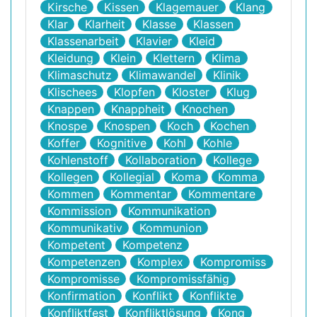
Kirsche
Kissen
Klagemauer
Klang
Klar
Klarheit
Klasse
Klassen
Klassenarbeit
Klavier
Kleid
Kleidung
Klein
Klettern
Klima
Klimaschutz
Klimawandel
Klinik
Klischees
Klopfen
Kloster
Klug
Knappen
Knappheit
Knochen
Knospe
Knospen
Koch
Kochen
Koffer
Kognitive
Kohl
Kohle
Kohlenstoff
Kollaboration
Kollege
Kollegen
Kollegial
Koma
Komma
Kommen
Kommentar
Kommentare
Kommission
Kommunikation
Kommunikativ
Kommunion
Kompetent
Kompetenz
Kompetenzen
Komplex
Kompromiss
Kompromisse
Kompromissfähig
Konfirmation
Konflikt
Konflikte
Konfliktfest
Konfliktlösung
Kong