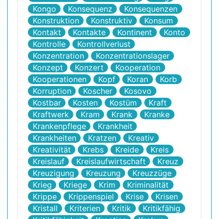
Kongo
Konsequenz
Konsequenzen
Konstruktion
Konstruktiv
Konsum
Kontakt
Kontakte
Kontinent
Konto
Kontrolle
Kontrollverlust
Konzentration
Konzentrationslager
Konzept
Konzert
Kooperation
Kooperationen
Kopf
Koran
Korb
Korruption
Koscher
Kosovo
Kostbar
Kosten
Kostüm
Kraft
Kraftwerk
Kram
Krank
Kranke
Krankenpflege
Krankheit
Krankheiten
Kratzen
Kreativ
Kreativität
Krebs
Kreide
Kreis
Kreislauf
Kreislaufwirtschaft
Kreuz
Kreuzigung
Kreuzung
Kreuzzüge
Krieg
Kriege
Krim
Kriminalität
Krippe
Krippenspiel
Krise
Krisen
Kristall
Kriterien
Kritik
Kritikfähig