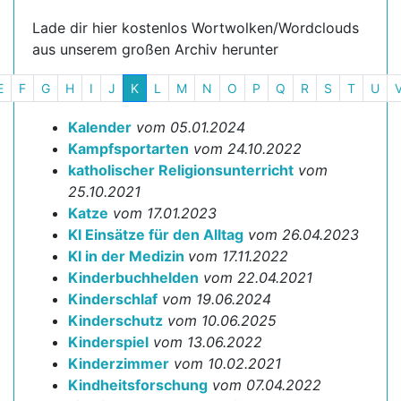
Lade dir hier kostenlos Wortwolken/Wordclouds
aus unserem großen Archiv herunter
E
F
G
H
I
J
K
L
M
N
O
P
Q
R
S
T
U
Kalender
vom 05.01.2024
Kampfsportarten
vom 24.10.2022
katholischer Religionsunterricht
vom
25.10.2021
Katze
vom 17.01.2023
KI Einsätze für den Alltag
vom 26.04.2023
KI in der Medizin
vom 17.11.2022
Kinderbuchhelden
vom 22.04.2021
Kinderschlaf
vom 19.06.2024
Kinderschutz
vom 10.06.2025
Kinderspiel
vom 13.06.2022
Kinderzimmer
vom 10.02.2021
Kindheitsforschung
vom 07.04.2022