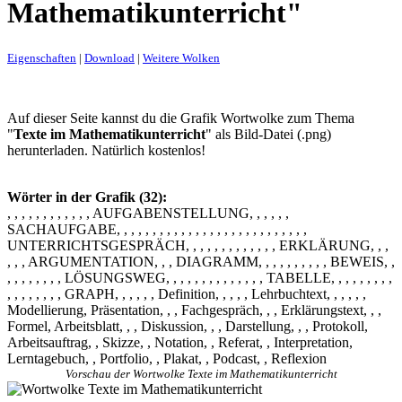
Mathematikunterricht"
Eigenschaften
|
Download
|
Weitere Wolken
Auf dieser Seite kannst du die Grafik Wortwolke zum Thema
"
Texte im Mathematikunterricht
" als Bild-Datei (.png)
herunterladen. Natürlich kostenlos!
Wörter in der Grafik (32):
, , , , , , , , , , , , AUFGABENSTELLUNG, , , , , ,
SACHAUFGABE, , , , , , , , , , , , , , , , , , , , , , , , , , ,
UNTERRICHTSGESPRÄCH, , , , , , , , , , , , , ERKLÄRUNG, , ,
, , , ARGUMENTATION, , , DIAGRAMM, , , , , , , , , , BEWEIS, ,
, , , , , , , , LÖSUNGSWEG, , , , , , , , , , , , , , TABELLE, , , , , , , , ,
, , , , , , , , GRAPH, , , , , , Definition, , , , , Lehrbuchtext, , , , , ,
Modellierung, Präsentation, , , Fachgespräch, , , Erklärungstext, , ,
Formel, Arbeitsblatt, , , Diskussion, , , Darstellung, , , Protokoll,
Arbeitsauftrag, , Skizze, , Notation, , Referat, , Interpretation,
Lerntagebuch, , Portfolio, , Plakat, , Podcast, , Reflexion
Vorschau der Wortwolke Texte im Mathematikunterricht