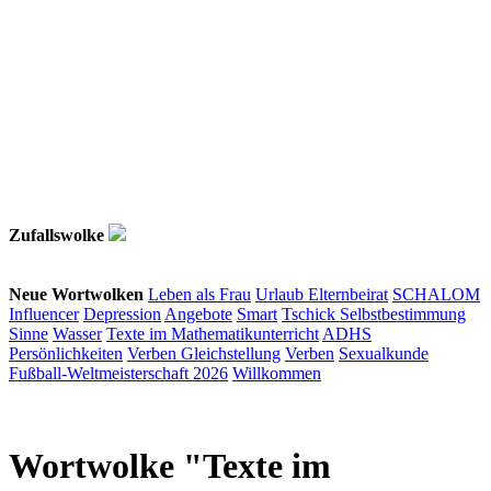
Zufallswolke
Neue Wortwolken
Leben als Frau
Urlaub
Elternbeirat
SCHALOM
Influencer
Depression
Angebote
Smart
Tschick
Selbstbestimmung
Sinne
Wasser
Texte im Mathematikunterricht
ADHS
Persönlichkeiten
Verben
Gleichstellung
Verben
Sexualkunde
Fußball-Weltmeisterschaft 2026
Willkommen
Wortwolke "Texte im