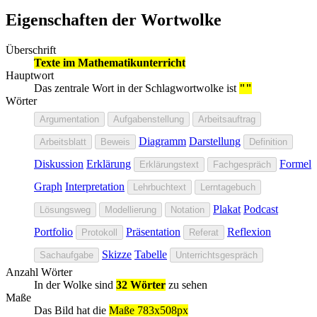
Eigenschaften der Wortwolke
Überschrift
Texte im Mathematikunterricht
Hauptwort
Das zentrale Wort in der Schlagwortwolke ist
""
Wörter
Argumentation
Aufgabenstellung
Arbeitsauftrag
Diagramm
Darstellung
Arbeitsblatt
Beweis
Definition
Diskussion
Erklärung
Formel
Erklärungstext
Fachgespräch
Graph
Interpretation
Lehrbuchtext
Lerntagebuch
Plakat
Podcast
Lösungsweg
Modellierung
Notation
Portfolio
Präsentation
Reflexion
Protokoll
Referat
Skizze
Tabelle
Sachaufgabe
Unterrichtsgespräch
Anzahl Wörter
In der Wolke sind
32 Wörter
zu sehen
Maße
Das Bild hat die
Maße 783x508px