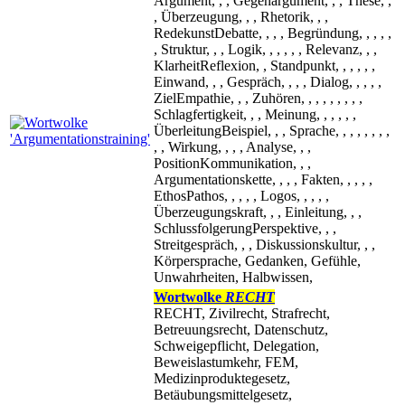
Argument, , , Gegenargument, , , These, ,
, Überzeugung, , , Rhetorik, , ,
RedekunstDebatte, , , , Begründung, , , , ,
, Struktur, , , Logik, , , , , , Relevanz, , ,
KlarheitReflexion, , Standpunkt, , , , , ,
Einwand, , , Gespräch, , , , Dialog, , , , ,
ZielEmpathie, , , Zuhören, , , , , , , , ,
Schlagfertigkeit, , , Meinung, , , , , ,
ÜberleitungBeispiel, , , Sprache, , , , , , , ,
, , Wirkung, , , , Analyse, , ,
PositionKommunikation, , ,
Argumentationskette, , , , Fakten, , , , ,
EthosPathos, , , , , Logos, , , , ,
Überzeugungskraft, , , Einleitung, , ,
SchlussfolgerungPerspektive, , ,
Streitgespräch, , , Diskussionskultur, , ,
Körpersprache, Gedanken, Gefühle,
Unwahrheiten, Halbwissen,
Wortwolke
RECHT
RECHT, Zivilrecht, Strafrecht,
Betreuungsrecht, Datenschutz,
Schweigepflicht, Delegation,
Beweislastumkehr, FEM,
Medizinproduktegesetz,
Betäubungsmittelgesetz,