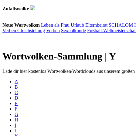
Zufallswolke
Neue Wortwolken
Leben als Frau
Urlaub
Elternbeirat
SCHALOM
Verben
Gleichstellung
Verben
Sexualkunde
Fußball-Weltmeisterschaf
Wortwolken-Sammlung |
Y
Lade dir hier kostenlos Wortwolken/Wordclouds aus unserem großen 
A
B
C
D
E
F
G
H
I
J