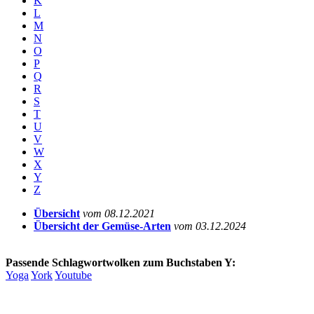
K
L
M
N
O
P
Q
R
S
T
U
V
W
X
Y
Z
Übersicht
vom 08.12.2021
Übersicht der Gemüse-Arten
vom 03.12.2024
Passende Schlagwortwolken zum Buchstaben Y:
Yoga
York
Youtube