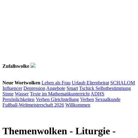
Zufallswolke
Neue Wortwolken
Leben als Frau
Urlaub
Elternbeirat
SCHALOM
Influencer
Depression
Angebote
Smart
Tschick
Selbstbestimmung
Sinne
Wasser
Texte im Mathematikunterricht
ADHS
Persönlichkeiten
Verben
Gleichstellung
Verben
Sexualkunde
Fußball-Weltmeisterschaft 2026
Willkommen
Themenwolken
- Liturgie -