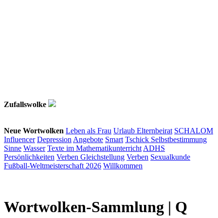
Zufallswolke
Neue Wortwolken
Leben als Frau
Urlaub
Elternbeirat
SCHALOM
Influencer
Depression
Angebote
Smart
Tschick
Selbstbestimmung
Sinne
Wasser
Texte im Mathematikunterricht
ADHS
Persönlichkeiten
Verben
Gleichstellung
Verben
Sexualkunde
Fußball-Weltmeisterschaft 2026
Willkommen
Wortwolken-Sammlung |
Q