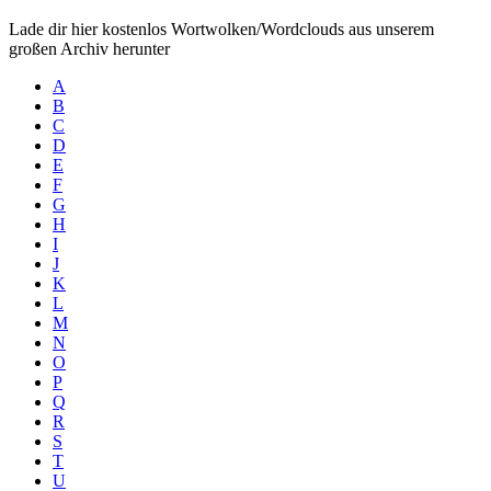
Lade dir hier kostenlos Wortwolken/Wordclouds aus unserem
großen Archiv herunter
A
B
C
D
E
F
G
H
I
J
K
L
M
N
O
P
Q
R
S
T
U