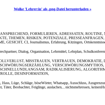
Wolke 'Lehrer:in' als .png-Datei herunterladen »
 ANSPRECHEND, FORMULIEREN, ADRESSATEN, ROUTINE,
KTE, THEMEN, RISIKEN, POTENZIALE, PRESSEANFRAGEN,
CHT, CI, Journalismus, Erfahrung, Kitzingen, Ortskenntniss
rechpartner, Dialog, Organisation, Lehrmittel, Lehrplan, Schulkonfere
LLVERLUST, MISSTRAUEN, VERTRAUEN, DEMOKRATIE,
SCHWÖRUNGSERZÄHLUNG, VERSCHWÖRUNGSMYTHOS, S
, SCHNELLUNDLANGSAM, RADIKALISIERUNG, ALGORITHM
TROLLE, DESINFORMATION,
, Hass, Lüge, Schläge, böseWörter, Whatsapp, Ausschluss, Ausgrenzu
r, Täter, Beobachter, Feiglinge, auslachen, , nichtsmehressen, keinen