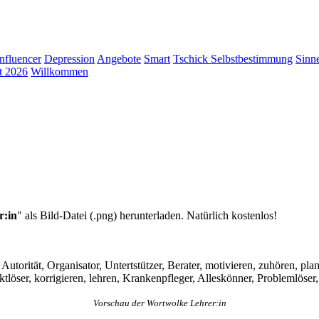
Influencer
Depression
Angebote
Smart
Tschick
Selbstbestimmung
Sinn
t 2026
Willkommen
r:in
" als Bild-Datei (.png) herunterladen. Natürlich kostenlos!
rn, Autorität, Organisator, Untertstützer, Berater, motivieren, zuhören, 
liktlöser, korrigieren, lehren, Krankenpfleger, Alleskönner, Problemlös
Vorschau der Wortwolke Lehrer:in