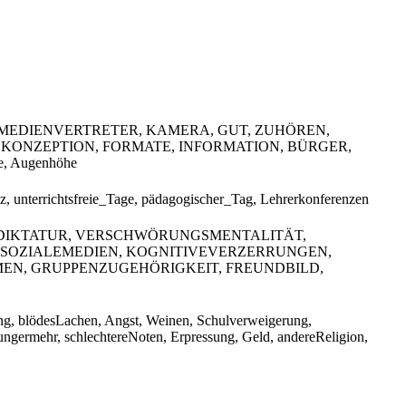
 MEDIENVERTRETER, KAMERA, GUT, ZUHÖREN,
 KONZEPTION, FORMATE, INFORMATION, BÜRGER,
e, Augenhöhe
nz, unterrichtsfreie_Tage, pädagogischer_Tag, Lehrerkonferenzen
 DIKTATUR, VERSCHWÖRUNGSMENTALITÄT,
OZIALEMEDIEN, KOGNITIVEVERZERRUNGEN,
EN, GRUPPENZUGEHÖRIGKEIT, FREUNDBILD,
ng, blödesLachen, Angst, Weinen, Schulverweigerung,
Hungermehr, schlechtereNoten, Erpressung, Geld, andereReligion,