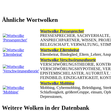
Ähnliche Wortwolken
Wortwolke
Pressesprecher
PRESSESPRECHER, SACHVERHALTE,
ANSPRECHPARTNER, WISSEN, PROJE
BELEGSCHAFT, VERWALTUNG, STIMME, GESI
Wortwolke
Elternbeirat
Elternbeirat, Bindeglied_Eltern_Lehrer, Ansp
Wortwolke
Verschwörungstheorie
VERSCHWÖRUNGSTHEORIE, KONTRO
VERSCHWÖRUNGSHYPOTHESE, VER
EPISTEMISCHELASTER, AUTORITÄT
FEINDBILD, EINZIGARTIGKEIT, KON
Wortwolke
Mobbing
Mobbing, Cybermobbing, Beleidigung, Streit
Schlaflosigkeit, größereGruppe, einsam, Opfe
Depressionen,
Weitere Wolken in der Datenbank