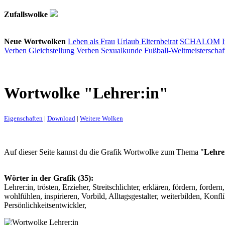
Zufallswolke
Neue Wortwolken
Leben als Frau
Urlaub
Elternbeirat
SCHALOM
Verben
Gleichstellung
Verben
Sexualkunde
Fußball-Weltmeisterschaf
Wortwolke "Lehrer:in"
Eigenschaften
|
Download
|
Weitere Wolken
Auf dieser Seite kannst du die Grafik Wortwolke zum Thema "
Lehre
Wörter in der Grafik (35):
Lehrer:in, trösten, Erzieher, Streitschlichter, erklären, fördern, forde
wohlfühlen, inspirieren, Vorbild, Alltagsgestalter, weiterbilden, Konf
Persönlichkeitsentwickler,