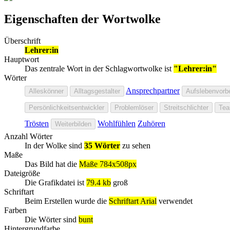
Eigenschaften der Wortwolke
Überschrift
Lehrer:in
Hauptwort
Das zentrale Wort in der Schlagwortwolke ist
"Lehrer:in"
Wörter
Ansprechpartner
Alleskönner
Alltagsgestalter
Aufslebenvorbe
Persönlichkeitsentwickler
Problemlöser
Streitschlichter
Tea
Trösten
Wohlfühlen
Zuhören
Weiterbilden
Anzahl Wörter
In der Wolke sind
35 Wörter
zu sehen
Maße
Das Bild hat die
Maße 784x508px
Dateigröße
Die Grafikdatei ist
79.4 kb
groß
Schriftart
Beim Erstellen wurde die
Schriftart Arial
verwendet
Farben
Die Wörter sind
bunt
Hintergrundfarbe