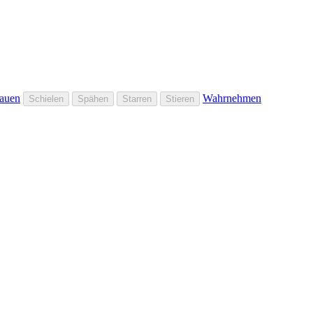
auen
Wahrnehmen
Schielen
Spähen
Starren
Stieren