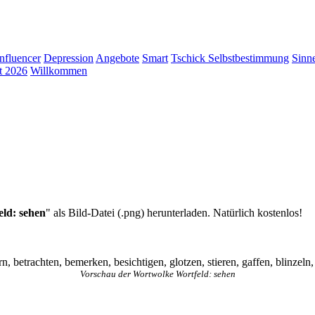
Influencer
Depression
Angebote
Smart
Tschick
Selbstbestimmung
Sinn
t 2026
Willkommen
eld: sehen
" als Bild-Datei (.png) herunterladen. Natürlich kostenlos!
betrachten, bemerken, besichtigen, glotzen, stieren, gaffen, blinzeln, g
Vorschau der Wortwolke Wortfeld: sehen