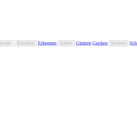
Erkennen
Glotzen
Gucken
Sch
linzeln
Entziffern
Gaffen
Mustern