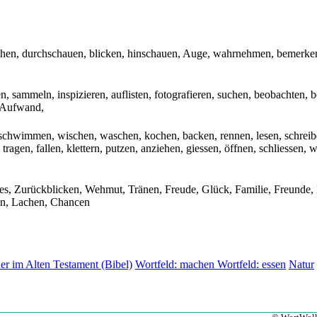
hen, durchschauen, blicken, hinschauen, Auge, wahrnehmen, bemerken,
, sammeln, inspizieren, auflisten, fotografieren, suchen, beobachten, be
, Aufwand,
 schwimmen, wischen, waschen, kochen, backen, rennen, lesen, schreibe
tragen, fallen, klettern, putzen, anziehen, giessen, öffnen, schliessen, w
, Zurückblicken, Wehmut, Tränen, Freude, Glück, Familie, Freunde, Be
en, Lachen, Chancen
er im Alten Testament (Bibel)
Wortfeld: machen
Wortfeld: essen
Natur