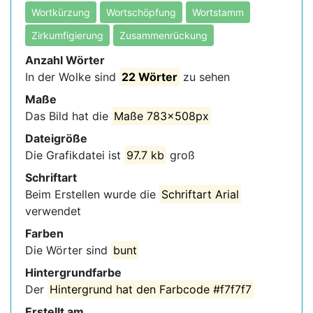
Wortkürzung
Wortschöpfung
Wortstamm
Zirkumfigierung
Zusammenrückung
Anzahl Wörter
In der Wolke sind
22 Wörter
zu sehen
Maße
Das Bild hat die
Maße 783x508px
Dateigröße
Die Grafikdatei ist
97.7 kb
groß
Schriftart
Beim Erstellen wurde die
Schriftart Arial
verwendet
Farben
Die Wörter sind
bunt
Hintergrundfarbe
Der
Hintergrund hat den Farbcode #f7f7f7
Erstellt am