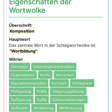
Eigenschaften der
Wortwolke
Überschrift
Komposition
Hauptwort
Das zentrale Wort in der Schlagwortwolke ist
"Wortbildung"
Wörter
Derivation
Determinativkomposition
Fugenelement
Konfix
Konversion
Kopulativkomposition
Kurzwort
Partikelverb
Präfigierung
Präfix
Steigerungsbildung
Suffigierung
Suffix
Suffixerweiterungen
Suffixoide
Wortbildung
Wortkreuzung