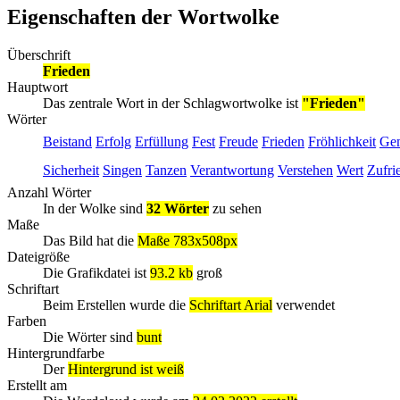
Eigenschaften der Wortwolke
Überschrift
Frieden
Hauptwort
Das zentrale Wort in der Schlagwortwolke ist
"Frieden"
Wörter
Beistand
Erfolg
Erfüllung
Fest
Freude
Frieden
Fröhlichkeit
Gem
Sicherheit
Singen
Tanzen
Verantwortung
Verstehen
Wert
Zufri
Anzahl Wörter
In der Wolke sind
32 Wörter
zu sehen
Maße
Das Bild hat die
Maße 783x508px
Dateigröße
Die Grafikdatei ist
93.2 kb
groß
Schriftart
Beim Erstellen wurde die
Schriftart Arial
verwendet
Farben
Die Wörter sind
bunt
Hintergrundfarbe
Der
Hintergrund ist weiß
Erstellt am