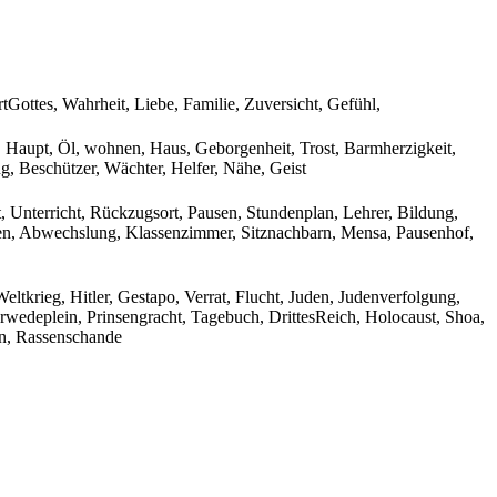
tGottes, Wahrheit, Liebe, Familie, Zuversicht, Gefühl,
, Haupt, Öl, wohnen, Haus, Geborgenheit, Trost, Barmherzigkeit,
g, Beschützer, Wächter, Helfer, Nähe, Geist
t, Unterricht, Rückzugsort, Pausen, Stundenplan, Lehrer, Bildung,
nzen, Abwechslung, Klassenzimmer, Sitznachbarn, Mensa, Pausenhof,
ltkrieg, Hitler, Gestapo, Verrat, Flucht, Juden, Judenverfolgung,
wedeplein, Prinsengracht, Tagebuch, DrittesReich, Holocaust, Shoa,
ion, Rassenschande