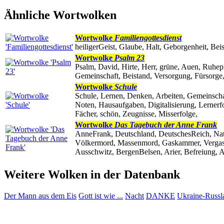
Ähnliche Wortwolken
Wortwolke
Familiengottesdienst
heiligerGeist, Glaube, Halt, Geborgenheit, Bei
Wortwolke
Psalm 23
Psalm, David, Hirte, Herr, grüne, Auen, Ruhep
Gemeinschaft, Beistand, Versorgung, Fürsorge,
Wortwolke
Schule
Schule, Lernen, Denken, Arbeiten, Gemeinschaft
Noten, Hausaufgaben, Digitalisierung, Lernerf
Fächer, schön, Zeugnisse, Misserfolge,
Wortwolke
Das Tagebuch der Anne Frank
AnneFrank, Deutschland, DeutschesReich, Nation
Völkermord, Massenmord, Gaskammer, Vergasung
Ausschwitz, BergenBelsen, Arier, Befreiung, Al
Weitere Wolken in der Datenbank
Der Mann aus dem Eis
Gott ist wie ...
Nacht
DANKE
Ukraine-Russl