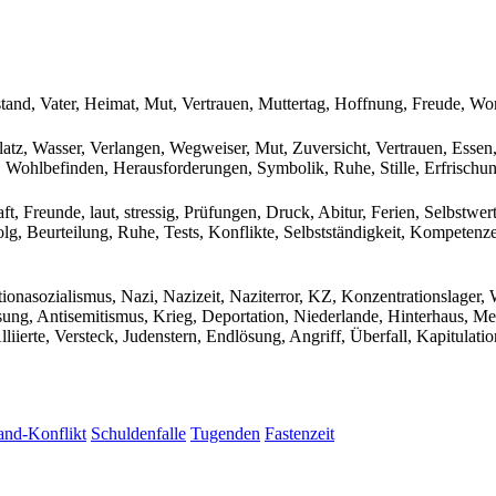
stand, Vater, Heimat, Mut, Vertrauen, Muttertag, Hoffnung, Freude, Wor
latz, Wasser, Verlangen, Wegweiser, Mut, Zuversicht, Vertrauen, Essen
 Wohlbefinden, Herausforderungen, Symbolik, Ruhe, Stille, Erfrischun
, Freunde, laut, stressig, Prüfungen, Druck, Abitur, Ferien, Selbstwer
olg, Beurteilung, Ruhe, Tests, Konflikte, Selbstständigkeit, Kompete
asozialismus, Nazi, Nazizeit, Naziterror, KZ, Konzentrationslager, We
, Antisemitismus, Krieg, Deportation, Niederlande, Hinterhaus, Mer
liierte, Versteck, Judenstern, Endlösung, Angriff, Überfall, Kapitulat
and-Konflikt
Schuldenfalle
Tugenden
Fastenzeit