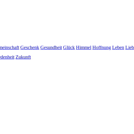
einschaft
Geschenk
Gesundheit
Glück
Himmel
Hoffnung
Leben
Lieb
edenheit
Zukunft