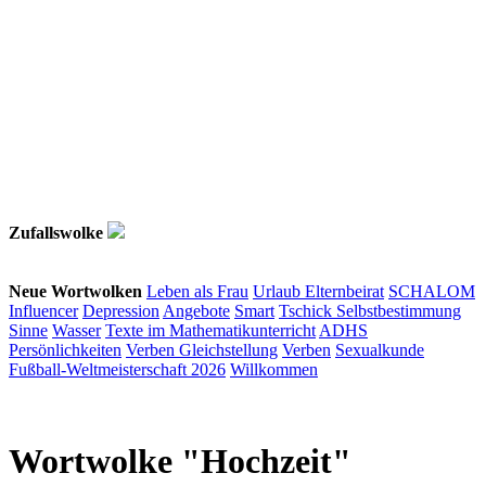
Zufallswolke
Neue Wortwolken
Leben als Frau
Urlaub
Elternbeirat
SCHALOM
Influencer
Depression
Angebote
Smart
Tschick
Selbstbestimmung
Sinne
Wasser
Texte im Mathematikunterricht
ADHS
Persönlichkeiten
Verben
Gleichstellung
Verben
Sexualkunde
Fußball-Weltmeisterschaft 2026
Willkommen
Wortwolke "Hochzeit"