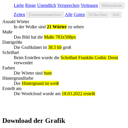
Liebe
Ringe
Unendlich
Versprechen
Vertrauen
Widerstände
Zeiten
Alle
Guten
Zusammenwachsen
Schlechten
Und
Anzahl Wörter
In der Wolke sind
21 Wörter
zu sehen
Maße
Das Bild hat die
Maße 783x508px
Dateigröße
Die Grafikdatei ist
38.5 kb
groß
Schriftart
Beim Erstellen wurde die
Schriftart Franklin Gothic Demi
verwendet
Farben
Die Wörter sind
bunt
Hintergrundfarbe
Der
Hintergrund ist weiß
Erstellt am
Die Wordcloud wurde am
18.03.2022 erstellt
Download der Grafik