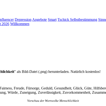
Influencer
Depression
Angebote
Smart
Tschick
Selbstbestimmung
Sinn
t 2026
Willkommen
hlichkeit
" als Bild-Datei (.png) herunterladen. Natürlich kostenlos!
irness, Freude, Fürsorge, Geduld, Gesundheit, Glück, Güte, Hilfsberei
zung, Würde, Zuneigung, Zuverlässigkeit, Zuvorkommenheit, Zusammenhal
Vorschau der Wortwolke Menschlichkeit