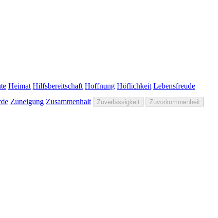
te
Heimat
Hilfsbereitschaft
Hoffnung
Höflichkeit
Lebensfreude
de
Zuneigung
Zusammenhalt
Zuverlässigkeit
Zuvorkommenheit