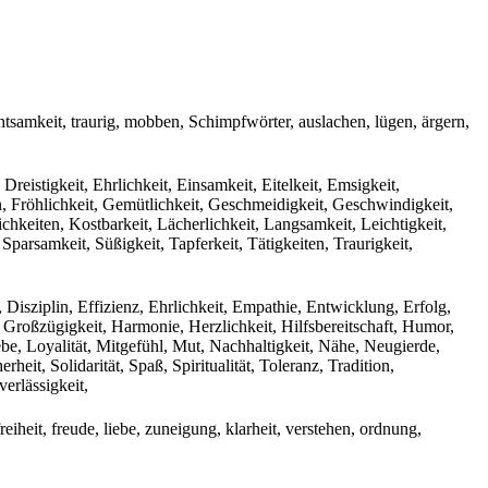
chtsamkeit, traurig, mobben, Schimpfwörter, auslachen, lügen, ärgern,
eistigkeit, Ehrlichkeit, Einsamkeit, Eitelkeit, Emsigkeit,
ten, Fröhlichkeit, Gemütlichkeit, Geschmeidigkeit, Geschwindigkeit,
lichkeiten, Kostbarkeit, Lächerlichkeit, Langsamkeit, Leichtigkeit,
Sparsamkeit, Süßigkeit, Tapferkeit, Tätigkeiten, Traurigkeit,
Disziplin, Effizienz, Ehrlichkeit, Empathie, Entwicklung, Erfolg,
t, Großzügigkeit, Harmonie, Herzlichkeit, Hilfsbereitschaft, Humor,
Liebe, Loyalität, Mitgefühl, Mut, Nachhaltigkeit, Nähe, Neugierde,
eit, Solidarität, Spaß, Spiritualität, Toleranz, Tradition,
erlässigkeit,
eiheit, freude, liebe, zuneigung, klarheit, verstehen, ordnung,