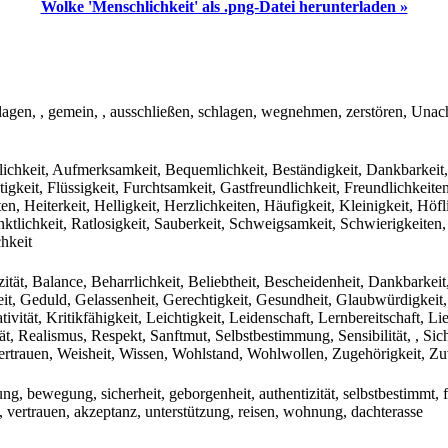
Wolke 'Menschlichkeit' als .png-Datei herunterladen »
schlagen, , gemein, , ausschließen, schlagen, wegnehmen, zerstören, Una
chkeit, Aufmerksamkeit, Bequemlichkeit, Beständigkeit, Dankbarkeit, Dr
stigkeit, Flüssigkeit, Furchtsamkeit, Gastfreundlichkeit, Freundlichkei
en, Heiterkeit, Helligkeit, Herzlichkeiten, Häufigkeit, Kleinigkeit, Höf
ktlichkeit, Ratlosigkeit, Sauberkeit, Schweigsamkeit, Schwierigkeiten, 
chkeit
t, Balance, Beharrlichkeit, Beliebtheit, Bescheidenheit, Dankbarkeit, 
ichkeit, Geduld, Gelassenheit, Gerechtigkeit, Gesundheit, Glaubwürdigkei
tivität, Kritikfähigkeit, Leichtigkeit, Leidenschaft, Lernbereitschaft, 
, Realismus, Respekt, Sanftmut, Selbstbestimmung, Sensibilität, , Sicherh
rtrauen, Weisheit, Wissen, Wohlstand, Wohlwollen, Zugehörigkeit, Zuv
ng, bewegung, sicherheit, geborgenheit, authentizität, selbstbestimmt, fr
, vertrauen, akzeptanz, unterstützung, reisen, wohnung, dachterasse