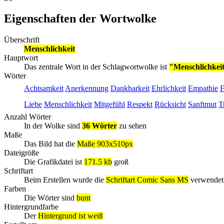
Eigenschaften der Wortwolke
Überschrift
Menschlichkeit
Hauptwort
Das zentrale Wort in der Schlagwortwolke ist
"Menschlichkei
Wörter
Achtsamkeit
Anerkennung
Dankbarkeit
Ehrlichkeit
Empathie
F
Liebe
Menschlichkeit
Mitgefühl
Respekt
Rücksicht
Sanftmut
T
Anzahl Wörter
In der Wolke sind
36 Wörter
zu sehen
Maße
Das Bild hat die
Maße 903x510px
Dateigröße
Die Grafikdatei ist
171.5 kb
groß
Schriftart
Beim Erstellen wurde die
Schriftart Comic Sans MS
verwendet
Farben
Die Wörter sind
bunt
Hintergrundfarbe
Der
Hintergrund ist weiß