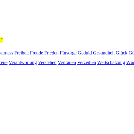
t"
airness
Freiheit
Freude
Frieden
Fürsorge
Geduld
Gesundheit
Glück
Gü
reue
Verantwortung
Verstehen
Vertrauen
Verzeihen
Wertschätzung
Wür