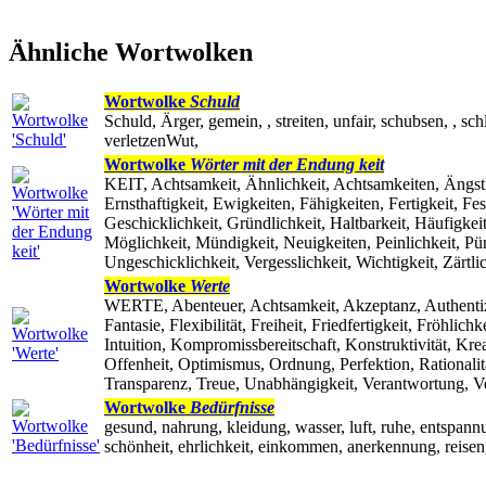
Ähnliche Wortwolken
Wortwolke
Schuld
Schuld, Ärger, gemein, , streiten, unfair, schubsen, , 
verletzenWut,
Wortwolke
Wörter mit der Endung keit
KEIT, Achtsamkeit, Ähnlichkeit, Achtsamkeiten, Ängstli
Ernsthaftigkeit, Ewigkeiten, Fähigkeiten, Fertigkeit, Fe
Geschicklichkeit, Gründlichkeit, Haltbarkeit, Häufigkeit
Möglichkeit, Mündigkeit, Neuigkeiten, Peinlichkeit, Pün
Ungeschicklichkeit, Vergesslichkeit, Wichtigkeit, Zärtli
Wortwolke
Werte
WERTE, Abenteuer, Achtsamkeit, Akzeptanz, Authentizitä
Fantasie, Flexibilität, Freiheit, Friedfertigkeit, Fröhl
Intuition, Kompromissbereitschaft, Konstruktivität, Krea
Offenheit, Optimismus, Ordnung, Perfektion, Rationalität
Transparenz, Treue, Unabhängigkeit, Verantwortung, Ve
Wortwolke
Bedürfnisse
gesund, nahrung, kleidung, wasser, luft, ruhe, entspannu
schönheit, ehrlichkeit, einkommen, anerkennung, reisen