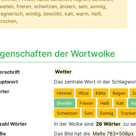
wehen, frieren, schwitzen, ändern, sein, sonnig,
regnerisch, windig, bewölkt, kalt, warm, heiß,
trocken,
igenschaften der Wortwolke
rschrift
Wetter
uptwort
Das zentrale Wort in der Schlagwo
rter
Himmel
Hitze
Kälte
Regen
S
Bewölkt
Frieren
Heiß
Kalt
Re
Schwitzen
Sein
Sonnig
Trocke
zahl Wörter
In der Wolke sind
26 Wörter
zu se
ße
Das Bild hat die
Maße 783x508px