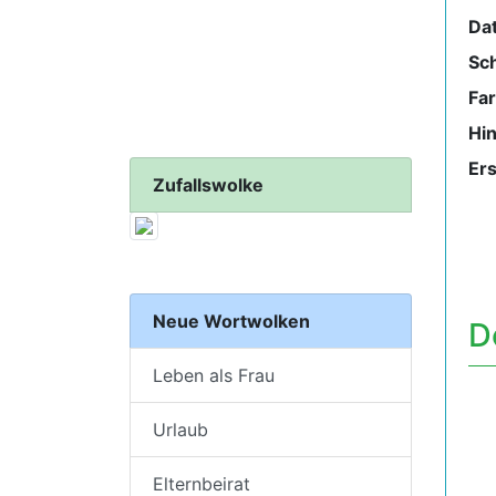
Da
Sch
Fa
Hi
Ers
Zufallswolke
Neue Wortwolken
D
Leben als Frau
Urlaub
Elternbeirat