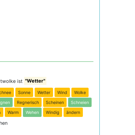
rtwolke ist
"Wetter"
chnee
Sonne
Wetter
Wind
Wolke
gnen
Regnerisch
Scheinen
Schneien
n
Warm
Wehen
Windig
ändern
hen