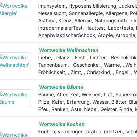
Imunsystem, Hyposensibilisierung, Juckrei
Nesselsucht, Sonnenallergie, Allergene, Pol
Asthma, Kreuz, Allergie, Nahrungsmittelall
IntradermalalerTest, Hauttest, Labortests, 
AnaphylaktischerSchock, Atopie, Atrophie,
Wortwolke
Weihnachten
Liebe, , Glanz, , Fest, , Lichter, , Besinnlichk
Tannenbaum, , Geschenke, , Wärme, , Weihna
Fröhlichkeit, , Zimt, , Christkind, , Engel, 
Wortwolke
Bäume
Bäume, Alter, Zeit, Weisheit, Luft, Sauerst
Pilze, Käfer, Erfahrung, Wasser, Blätter, B
Efeu, Ranken, Äste, Nebel, Geister, Rinde,
Wortwolke
Kochen
kochen, vermengen, braten, erhitzen, schäl