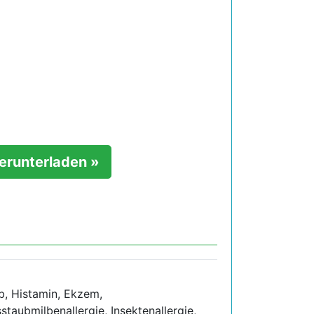
herunterladen »
b, Histamin, Ekzem,
sstaubmilbenallergie, Insektenallergie,