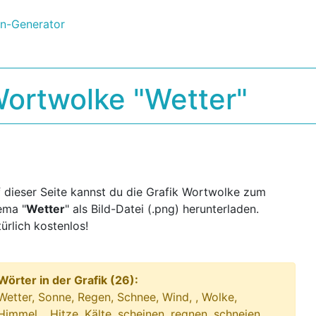
ortwolke "Wetter"
 dieser Seite kannst du die Grafik Wortwolke zum
ema "
Wetter
" als Bild-Datei (.png) herunterladen.
ürlich kostenlos!
Wörter in der Grafik (26):
Wetter, Sonne, Regen, Schnee, Wind, , Wolke,
Himmel, , Hitze, Kälte, scheinen, regnen, schneien,