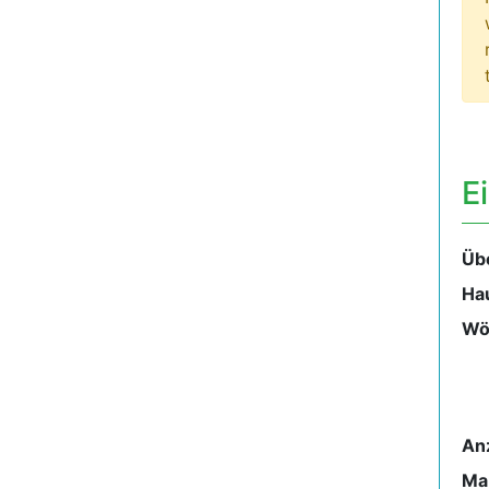
E
Übe
Ha
Wö
An
Ma