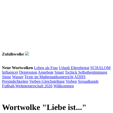
Zufallswolke
Neue Wortwolken
Leben als Frau
Urlaub
Elternbeirat
SCHALOM
Influencer
Depression
Angebote
Smart
Tschick
Selbstbestimmung
Sinne
Wasser
Texte im Mathematikunterricht
ADHS
Persönlichkeiten
Verben
Gleichstellung
Verben
Sexualkunde
Fußball-Weltmeisterschaft 2026
Willkommen
Wortwolke "Liebe ist..."