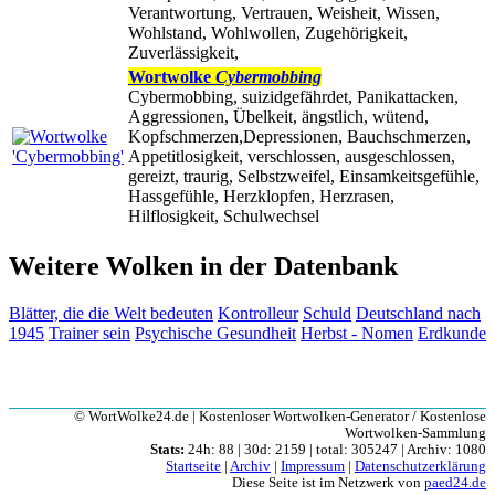
Verantwortung, Vertrauen, Weisheit, Wissen,
Wohlstand, Wohlwollen, Zugehörigkeit,
Zuverlässigkeit,
Wortwolke
Cybermobbing
Cybermobbing, suizidgefährdet, Panikattacken,
Aggressionen, Übelkeit, ängstlich, wütend,
Kopfschmerzen,Depressionen, Bauchschmerzen,
Appetitlosigkeit, verschlossen, ausgeschlossen,
gereizt, traurig, Selbstzweifel, Einsamkeitsgefühle,
Hassgefühle, Herzklopfen, Herzrasen,
Hilflosigkeit, Schulwechsel
Weitere Wolken in der Datenbank
Blätter, die die Welt bedeuten
Kontrolleur
Schuld
Deutschland nach
1945
Trainer sein
Psychische Gesundheit
Herbst - Nomen
Erdkunde
© WortWolke24.de | Kostenloser Wortwolken-Generator / Kostenlose
Wortwolken-Sammlung
Stats:
24h: 88 | 30d: 2159 | total: 305247 | Archiv: 1080
Startseite
|
Archiv
|
Impressum
|
Datenschutzerklärung
Diese Seite ist im Netzwerk von
paed24.de