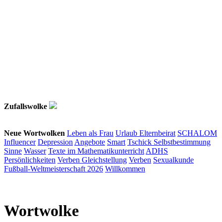
Zufallswolke
Neue Wortwolken
Leben als Frau
Urlaub
Elternbeirat
SCHALOM
Influencer
Depression
Angebote
Smart
Tschick
Selbstbestimmung
Sinne
Wasser
Texte im Mathematikunterricht
ADHS
Persönlichkeiten
Verben
Gleichstellung
Verben
Sexualkunde
Fußball-Weltmeisterschaft 2026
Willkommen
Wortwolke