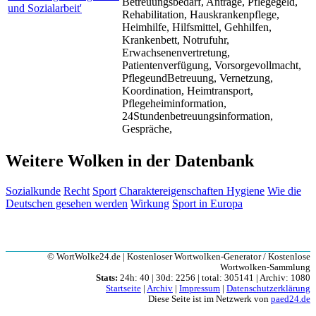
Betreuungsbedarf, Anträge, Pflegegeld,
Rehabilitation, Hauskrankenpflege,
Heimhilfe, Hilfsmittel, Gehhilfen,
Krankenbett, Notrufuhr,
Erwachsenenvertretung,
Patientenverfügung, Vorsorgevollmacht,
PflegeundBetreuung, Vernetzung,
Koordination, Heimtransport,
Pflegeheiminformation,
24Stundenbetreuungsinformation,
Gespräche,
Weitere Wolken in der Datenbank
Sozialkunde
Recht
Sport
Charaktereigenschaften
Hygiene
Wie die
Deutschen gesehen werden
Wirkung
Sport in Europa
© WortWolke24.de | Kostenloser Wortwolken-Generator / Kostenlose
Wortwolken-Sammlung
Stats:
24h: 40 | 30d: 2256 | total: 305141 | Archiv: 1080
Startseite
|
Archiv
|
Impressum
|
Datenschutzerklärung
Diese Seite ist im Netzwerk von
paed24.de