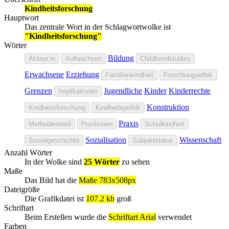
Kindheitsforschung
Hauptwort
Das zentrale Wort in der Schlagwortwolke ist
"Kindheitsforschung"
Wörter
Bildung
Akteur:in
Aufwachsen
Childhoodstudies
Erwachsene
Erziehung
Familienkindheit
Forschungsethik
Grenzen
Jugendliche
Kinder
Kinderrechte
Implikationen
Konstruktion
Kindheitsforschung
Kindheitspolitik
Praxis
Methodenwahl
Positionen
Schulkindheit
Sozialisation
Wissenschaft
Sozialgeschichte
Subjektstatus
Anzahl Wörter
In der Wolke sind
25 Wörter
zu sehen
Maße
Das Bild hat die
Maße 783x508px
Dateigröße
Die Grafikdatei ist
107.2 kb
groß
Schriftart
Beim Erstellen wurde die
Schriftart Arial
verwendet
Farben