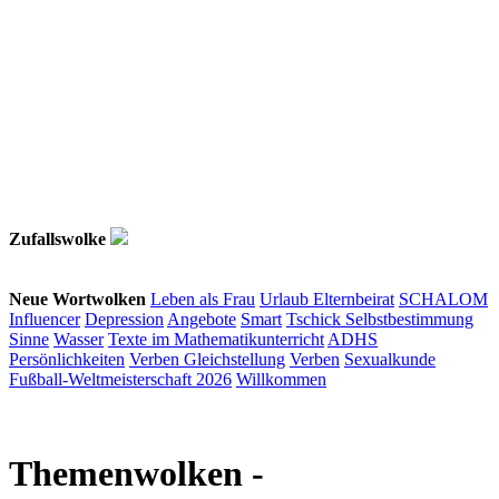
Zufallswolke
Neue Wortwolken
Leben als Frau
Urlaub
Elternbeirat
SCHALOM
Influencer
Depression
Angebote
Smart
Tschick
Selbstbestimmung
Sinne
Wasser
Texte im Mathematikunterricht
ADHS
Persönlichkeiten
Verben
Gleichstellung
Verben
Sexualkunde
Fußball-Weltmeisterschaft 2026
Willkommen
Themenwolken
-