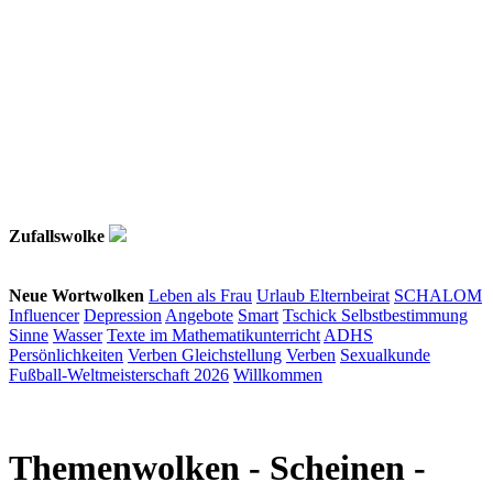
Zufallswolke
Neue Wortwolken
Leben als Frau
Urlaub
Elternbeirat
SCHALOM
Influencer
Depression
Angebote
Smart
Tschick
Selbstbestimmung
Sinne
Wasser
Texte im Mathematikunterricht
ADHS
Persönlichkeiten
Verben
Gleichstellung
Verben
Sexualkunde
Fußball-Weltmeisterschaft 2026
Willkommen
Themenwolken
- Scheinen -