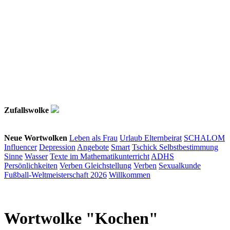
Zufallswolke
Neue Wortwolken
Leben als Frau
Urlaub
Elternbeirat
SCHALOM
Influencer
Depression
Angebote
Smart
Tschick
Selbstbestimmung
Sinne
Wasser
Texte im Mathematikunterricht
ADHS
Persönlichkeiten
Verben
Gleichstellung
Verben
Sexualkunde
Fußball-Weltmeisterschaft 2026
Willkommen
Wortwolke "Kochen"