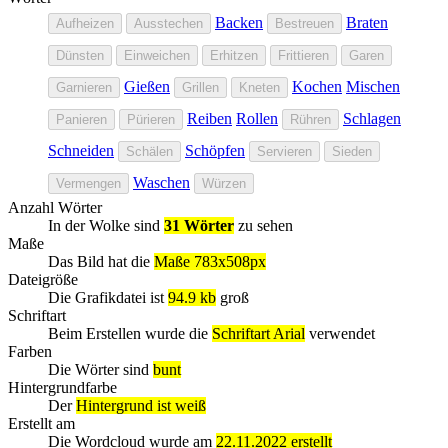
Backen
Braten
Aufheizen
Ausstechen
Bestreuen
Dünsten
Einweichen
Erhitzen
Frittieren
Garen
Gießen
Kochen
Mischen
Garnieren
Grillen
Kneten
Reiben
Rollen
Schlagen
Panieren
Pürieren
Rühren
Schneiden
Schöpfen
Schälen
Servieren
Sieden
Waschen
Vermengen
Würzen
Anzahl Wörter
In der Wolke sind
31 Wörter
zu sehen
Maße
Das Bild hat die
Maße 783x508px
Dateigröße
Die Grafikdatei ist
94.9 kb
groß
Schriftart
Beim Erstellen wurde die
Schriftart Arial
verwendet
Farben
Die Wörter sind
bunt
Hintergrundfarbe
Der
Hintergrund ist weiß
Erstellt am
Die Wordcloud wurde am
22.11.2022 erstellt