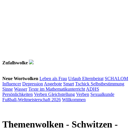
Zufallswolke
Neue Wortwolken
Leben als Frau
Urlaub
Elternbeirat
SCHALOM
Influencer
Depression
Angebote
Smart
Tschick
Selbstbestimmung
Sinne
Wasser
Texte im Mathematikunterricht
ADHS
Persönlichkeiten
Verben
Gleichstellung
Verben
Sexualkunde
Fußball-Weltmeisterschaft 2026
Willkommen
Themenwolken
- Schwitzen -