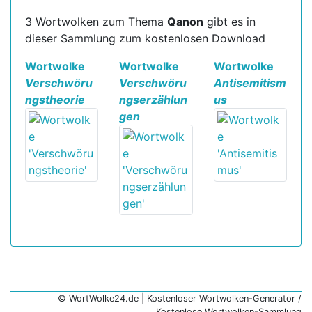
3 Wortwolken zum Thema
Qanon
gibt es in
dieser Sammlung zum kostenlosen Download
Wortwolke
Wortwolke
Wortwolke
Verschwöru
Verschwöru
Antisemitism
ngstheorie
ngserzählun
us
gen
© WortWolke24.de | Kostenloser Wortwolken-Generator /
Kostenlose Wortwolken-Sammlung