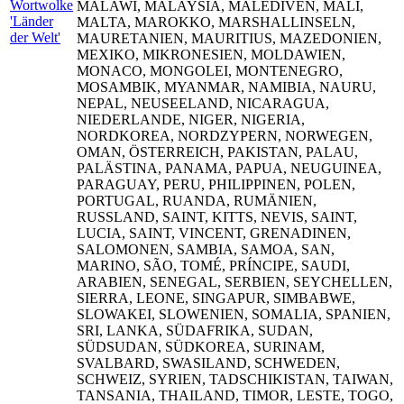
MALAWI, MALAYSIA, MALEDIVEN, MALI,
MALTA, MAROKKO, MARSHALLINSELN,
MAURETANIEN, MAURITIUS, MAZEDONIEN,
MEXIKO, MIKRONESIEN, MOLDAWIEN,
MONACO, MONGOLEI, MONTENEGRO,
MOSAMBIK, MYANMAR, NAMIBIA, NAURU,
NEPAL, NEUSEELAND, NICARAGUA,
NIEDERLANDE, NIGER, NIGERIA,
NORDKOREA, NORDZYPERN, NORWEGEN,
OMAN, ÖSTERREICH, PAKISTAN, PALAU,
PALÄSTINA, PANAMA, PAPUA, NEUGUINEA,
PARAGUAY, PERU, PHILIPPINEN, POLEN,
PORTUGAL, RUANDA, RUMÄNIEN,
RUSSLAND, SAINT, KITTS, NEVIS, SAINT,
LUCIA, SAINT, VINCENT, GRENADINEN,
SALOMONEN, SAMBIA, SAMOA, SAN,
MARINO, SÃO, TOMÉ, PRÍNCIPE, SAUDI,
ARABIEN, SENEGAL, SERBIEN, SEYCHELLEN,
SIERRA, LEONE, SINGAPUR, SIMBABWE,
SLOWAKEI, SLOWENIEN, SOMALIA, SPANIEN,
SRI, LANKA, SÜDAFRIKA, SUDAN,
SÜDSUDAN, SÜDKOREA, SURINAM,
SVALBARD, SWASILAND, SCHWEDEN,
SCHWEIZ, SYRIEN, TADSCHIKISTAN, TAIWAN,
TANSANIA, THAILAND, TIMOR, LESTE, TOGO,