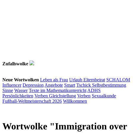
Zufallswolke
Neue Wortwolken
Leben als Frau
Urlaub
Elternbeirat
SCHALOM
Influencer
Depression
Angebote
Smart
Tschick
Selbstbestimmung
Sinne
Wasser
Texte im Mathematikunterricht
ADHS
Persönlichkeiten
Verben
Gleichstellung
Verben
Sexualkunde
Fußball-Weltmeisterschaft 2026
Willkommen
Wortwolke "Immigration over