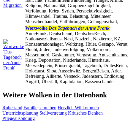
Iran, Irak, Fachkräfteeinwanderung, Hunger, Armut,
Religion, Nationalität, Gruppenzugehörigkeit,
Verfolgung, Krieg, Syrien, Perspektivlosigkeit,
Klimawandel, Trauma, Belastung, Mittelmeer,
Menschenhandel, Entführungen, Gefangenschaft,
Wortwolke
Das Tagebuch der Anne Frank
AnneFrank, Deutschland, DeutschesReich,
Nationasozialismus, Nazi, Nazizeit, Naziterror, KZ,
Konzentrationslager, Weltkrieg, Hitler, Gestapo, Verrat,
Flucht, Juden, Judenverfolgung, Völkermord,
Massenmord, Gaskammer, Vergasung, Antisemitismus,
Krieg, Deportation, Niederlande, Hinterhaus,
Merwedeplein, Prinsengracht, Tagebuch, DrittesReich,
Holocaust, Shoa, Ausschwitz, BergenBelsen, Arier,
Befreiung, Alliierte, Versteck, Judenstern, Endlösung,
Angriff, Überfall, Kapitulation, Rassenschande
Weitere Wolken in der Datenbank
Ruhestand
Familie
schreiben
Herzlich Willkommen
Unterrichtsplanung
Stellvertretung
Kritisches Denken
Pflegeausbildung