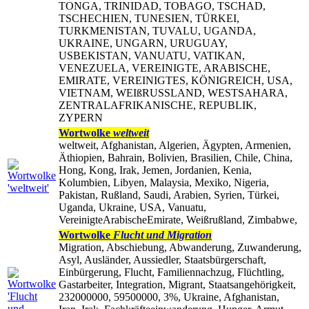
TONGA, TRINIDAD, TOBAGO, TSCHAD,
TSCHECHIEN, TUNESIEN, TÜRKEI,
TURKMENISTAN, TUVALU, UGANDA,
UKRAINE, UNGARN, URUGUAY,
USBEKISTAN, VANUATU, VATIKAN,
VENEZUELA, VEREINIGTE, ARABISCHE,
EMIRATE, VEREINIGTES, KÖNIGREICH, USA,
VIETNAM, WEIßRUSSLAND, WESTSAHARA,
ZENTRALAFRIKANISCHE, REPUBLIK,
ZYPERN
Wortwolke
weltweit
weltweit, Afghanistan, Algerien, Ägypten, Armenien,
Äthiopien, Bahrain, Bolivien, Brasilien, Chile, China,
Hong, Kong, Irak, Jemen, Jordanien, Kenia,
Kolumbien, Libyen, Malaysia, Mexiko, Nigeria,
Pakistan, Rußland, Saudi, Arabien, Syrien, Türkei,
Uganda, Ukraine, USA, Vanuatu,
VereinigteArabischeEmirate, Weißrußland, Zimbabwe,
Wortwolke
Flucht und Migration
Migration, Abschiebung, Abwanderung, Zuwanderung,
Asyl, Ausländer, Aussiedler, Staatsbürgerschaft,
Einbürgerung, Flucht, Familiennachzug, Flüchtling,
Gastarbeiter, Integration, Migrant, Staatsangehörigkeit,
232000000, 59500000, 3%, Ukraine, Afghanistan,