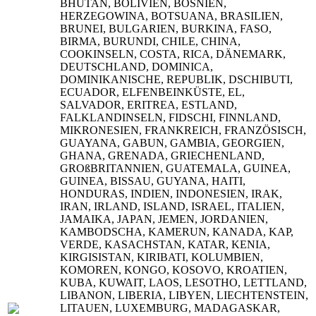
BHUTAN, BOLIVIEN, BOSNIEN,
HERZEGOWINA, BOTSUANA, BRASILIEN,
BRUNEI, BULGARIEN, BURKINA, FASO,
BIRMA, BURUNDI, CHILE, CHINA,
COOKINSELN, COSTA, RICA, DÄNEMARK,
DEUTSCHLAND, DOMINICA,
DOMINIKANISCHE, REPUBLIK, DSCHIBUTI,
ECUADOR, ELFENBEINKÜSTE, EL,
SALVADOR, ERITREA, ESTLAND,
FALKLANDINSELN, FIDSCHI, FINNLAND,
MIKRONESIEN, FRANKREICH, FRANZÖSISCH,
GUAYANA, GABUN, GAMBIA, GEORGIEN,
GHANA, GRENADA, GRIECHENLAND,
GROßBRITANNIEN, GUATEMALA, GUINEA,
GUINEA, BISSAU, GUYANA, HAITI,
HONDURAS, INDIEN, INDONESIEN, IRAK,
IRAN, IRLAND, ISLAND, ISRAEL, ITALIEN,
JAMAIKA, JAPAN, JEMEN, JORDANIEN,
KAMBODSCHA, KAMERUN, KANADA, KAP,
VERDE, KASACHSTAN, KATAR, KENIA,
KIRGISISTAN, KIRIBATI, KOLUMBIEN,
KOMOREN, KONGO, KOSOVO, KROATIEN,
KUBA, KUWAIT, LAOS, LESOTHO, LETTLAND,
LIBANON, LIBERIA, LIBYEN, LIECHTENSTEIN,
LITAUEN, LUXEMBURG, MADAGASKAR,