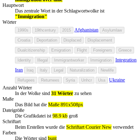
Hauptwort
Das zentrale Wort in der Schlagwortwolke ist
"Immigration"
Wörter
Afghanistan
1990s
19thcentury
2015
Asylumlaw
Croatia
Deportation
Displaced
Displacement
Dualcitizenship
Emigration
Flight
Foreigners
Greece
Integration
Identity
Illegal
Immigrantworker
Immigration
Iran
Iraq
Italy
Legal
Naturalization
Newlife
Ukraine
Refugees
Returnees
Syria
Unhcr
Usa
Anzahl Wörter
In der Wolke sind
31 Wörter
zu sehen
Maße
Das Bild hat die
Maße 891x508px
Dateigröße
Die Grafikdatei ist
98.9 kb
groß
Schriftart
Beim Erstellen wurde die
Schriftart Courier New
verwendet
Farben
Die Wörter sind
bunt