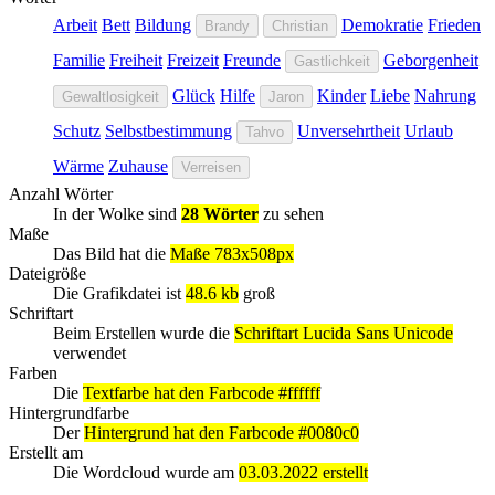
Arbeit
Bett
Bildung
Demokratie
Frieden
Brandy
Christian
Familie
Freiheit
Freizeit
Freunde
Geborgenheit
Gastlichkeit
Glück
Hilfe
Kinder
Liebe
Nahrung
Gewaltlosigkeit
Jaron
Schutz
Selbstbestimmung
Unversehrtheit
Urlaub
Tahvo
Wärme
Zuhause
Verreisen
Anzahl Wörter
In der Wolke sind
28 Wörter
zu sehen
Maße
Das Bild hat die
Maße 783x508px
Dateigröße
Die Grafikdatei ist
48.6 kb
groß
Schriftart
Beim Erstellen wurde die
Schriftart Lucida Sans Unicode
verwendet
Farben
Die
Textfarbe hat den Farbcode #ffffff
Hintergrundfarbe
Der
Hintergrund hat den Farbcode #0080c0
Erstellt am
Die Wordcloud wurde am
03.03.2022 erstellt