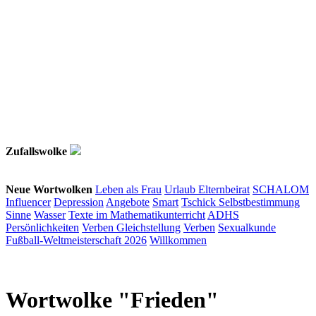
Zufallswolke
Neue Wortwolken
Leben als Frau
Urlaub
Elternbeirat
SCHALOM
Influencer
Depression
Angebote
Smart
Tschick
Selbstbestimmung
Sinne
Wasser
Texte im Mathematikunterricht
ADHS
Persönlichkeiten
Verben
Gleichstellung
Verben
Sexualkunde
Fußball-Weltmeisterschaft 2026
Willkommen
Wortwolke "Frieden"