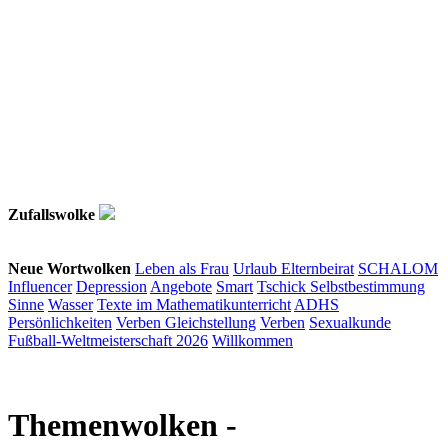
Zufallswolke
Neue Wortwolken
Leben als Frau
Urlaub
Elternbeirat
SCHALOM
Influencer
Depression
Angebote
Smart
Tschick
Selbstbestimmung
Sinne
Wasser
Texte im Mathematikunterricht
ADHS
Persönlichkeiten
Verben
Gleichstellung
Verben
Sexualkunde
Fußball-Weltmeisterschaft 2026
Willkommen
Themenwolken
-