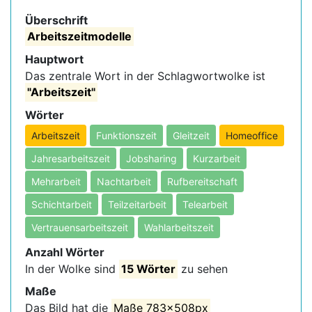
Überschrift
Arbeitszeitmodelle
Hauptwort
Das zentrale Wort in der Schlagwortwolke ist
"Arbeitszeit"
Wörter
Arbeitszeit
Funktionszeit
Gleitzeit
Homeoffice
Jahresarbeitszeit
Jobsharing
Kurzarbeit
Mehrarbeit
Nachtarbeit
Rufbereitschaft
Schichtarbeit
Teilzeitarbeit
Telearbeit
Vertrauensarbeitszeit
Wahlarbeitszeit
Anzahl Wörter
In der Wolke sind
15 Wörter
zu sehen
Maße
Das Bild hat die
Maße 783x508px