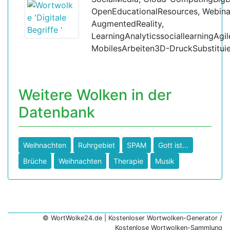
OpenEducationalResources, Webinar
AugmentedReality,
LearningAnalyticssociallearningA
MobilesArbeiten3D-DruckSubstituie
Weitere Wolken in der
Datenbank
Weihnachten
Ruhrgebiet
SPAM
Gott ist...
Brüche
Weihnachten
Therapie
Musik
© WortWolke24.de | Kostenloser Wortwolken-Generator /
Kostenlose Wortwolken-Sammlung