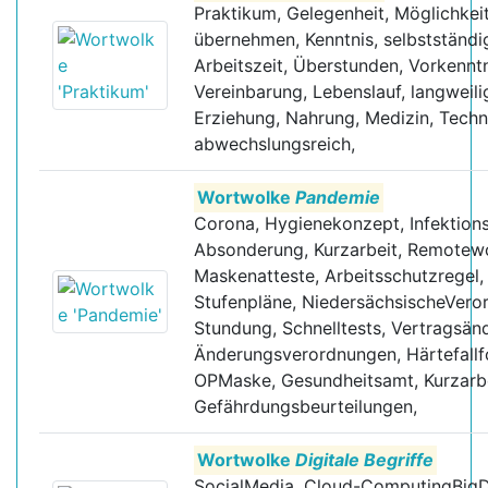
Praktikum, Gelegenheit, Möglichkei
übernehmen, Kenntnis, selbstständig
Arbeitszeit, Überstunden, Vorkenntn
Vereinbarung, Lebenslauf, langweili
Erziehung, Nahrung, Medizin, Techni
abwechslungsreich,
Wortwolke
Pandemie
Corona, Hygienekonzept, Infektion
Absonderung, Kurzarbeit, Remotewo
Maskenatteste, Arbeitsschutzregel
Stufenpläne, NiedersächsischeVero
Stundung, Schnelltests, Vertragsän
Änderungsverordnungen, Härtefal
OPMaske, Gesundheitsamt, Kurzarbei
Gefährdungsbeurteilungen,
Wortwolke
Digitale Begriffe
SocialMedia, Cloud-ComputingBig