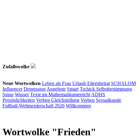
Zufallswolke
Neue Wortwolken
Leben als Frau
Urlaub
Elternbeirat
SCHALOM
Influencer
Depression
Angebote
Smart
Tschick
Selbstbestimmung
Sinne
Wasser
Texte im Mathematikunterricht
ADHS
Persönlichkeiten
Verben
Gleichstellung
Verben
Sexualkunde
Fußball-Weltmeisterschaft 2026
Willkommen
Wortwolke "Frieden"