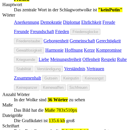
Hauptwort
Das zentrale Wort in der Schlagwortwolke ist
"keinPutin"
Wörter
Anerkennung
Demokratie
Diplomat
Ehrlichkeit
Freude
Freunde
Freundschaft
Frieden
Friedensglocke
Geborgenheit
Gemeinschaft
Gerechtigkeit
Friedenstaube
Harmonie
Hoffnung
Kerze
Kompromisse
Gewaltlosigkeit
Liebe
Meinungsfreiheit
Offenheit
Respekt
Ruhe
Kriegsende
Verständnis
Vertrauen
Stabilität
Verständigung
Zusammenhalt
Gutsein
Keinputin
Keineangst
Keinepanzer
Keinewaffen
Sichfreuen
Anzahl Wörter
In der Wolke sind
36 Wörter
zu sehen
Maße
Das Bild hat die
Maße 783x510px
Dateigröße
Die Grafikdatei ist
135.6 kb
groß
Schriftart