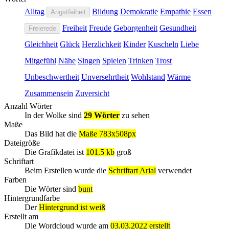
Alltag
Bildung
Demokratie
Empathie
Essen
Angstfeiheit
Freiheit
Freude
Geborgenheit
Gesundheit
Freierede
Gleichheit
Glück
Herzlichkeit
Kinder
Kuscheln
Liebe
Mitgefühl
Nähe
Singen
Spielen
Trinken
Trost
Unbeschwertheit
Unversehrtheit
Wohlstand
Wärme
Zusammensein
Zuversicht
Anzahl Wörter
In der Wolke sind
29 Wörter
zu sehen
Maße
Das Bild hat die
Maße 783x508px
Dateigröße
Die Grafikdatei ist
101.5 kb
groß
Schriftart
Beim Erstellen wurde die
Schriftart Arial
verwendet
Farben
Die Wörter sind
bunt
Hintergrundfarbe
Der
Hintergrund ist weiß
Erstellt am
Die Wordcloud wurde am
03.03.2022 erstellt