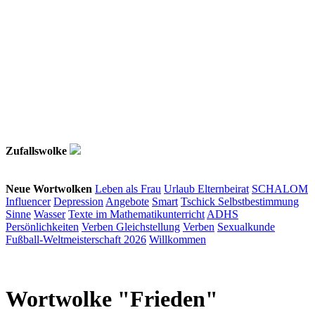
Zufallswolke
Neue Wortwolken
Leben als Frau
Urlaub
Elternbeirat
SCHALOM
Influencer
Depression
Angebote
Smart
Tschick
Selbstbestimmung
Sinne
Wasser
Texte im Mathematikunterricht
ADHS
Persönlichkeiten
Verben
Gleichstellung
Verben
Sexualkunde
Fußball-Weltmeisterschaft 2026
Willkommen
Wortwolke "Frieden"