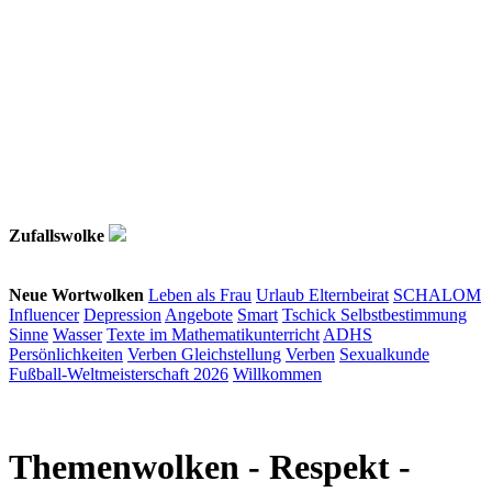
Zufallswolke
Neue Wortwolken
Leben als Frau
Urlaub
Elternbeirat
SCHALOM
Influencer
Depression
Angebote
Smart
Tschick
Selbstbestimmung
Sinne
Wasser
Texte im Mathematikunterricht
ADHS
Persönlichkeiten
Verben
Gleichstellung
Verben
Sexualkunde
Fußball-Weltmeisterschaft 2026
Willkommen
Themenwolken
- Respekt -