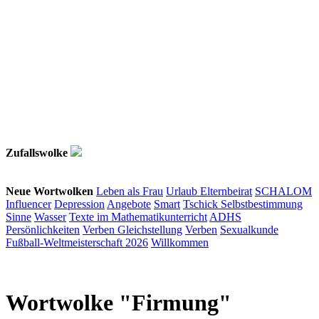
Zufallswolke
Neue Wortwolken
Leben als Frau
Urlaub
Elternbeirat
SCHALOM
Influencer
Depression
Angebote
Smart
Tschick
Selbstbestimmung
Sinne
Wasser
Texte im Mathematikunterricht
ADHS
Persönlichkeiten
Verben
Gleichstellung
Verben
Sexualkunde
Fußball-Weltmeisterschaft 2026
Willkommen
Wortwolke "Firmung"