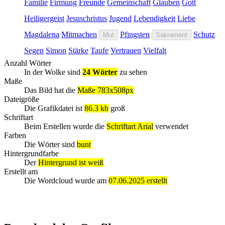
Familie
Firmung
Freunde
Gemeinschaft
Glauben
Gott
Heiligergeist
Jesuschristus
Jugend
Lebendigkeit
Liebe
Magdalena
Mitmachen
Pfingsten
Schutz
Mut
Sakrament
Segen
Simon
Stärke
Taufe
Vertrauen
Vielfalt
Anzahl Wörter
In der Wolke sind
24 Wörter
zu sehen
Maße
Das Bild hat die
Maße 783x508px
Dateigröße
Die Grafikdatei ist
86.3 kb
groß
Schriftart
Beim Erstellen wurde die
Schriftart Arial
verwendet
Farben
Die Wörter sind
bunt
Hintergrundfarbe
Der
Hintergrund ist weiß
Erstellt am
Die Wordcloud wurde am
07.06.2025 erstellt