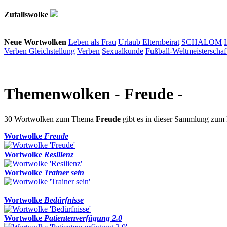
Zufallswolke
Neue Wortwolken
Leben als Frau
Urlaub
Elternbeirat
SCHALOM
Verben
Gleichstellung
Verben
Sexualkunde
Fußball-Weltmeisterschaf
Themenwolken
- Freude -
30 Wortwolken zum Thema
Freude
gibt es in dieser Sammlung zum
Wortwolke
Freude
Wortwolke
Resilienz
Wortwolke
Trainer sein
Wortwolke
Bedürfnisse
Wortwolke
Patientenverfügung 2.0