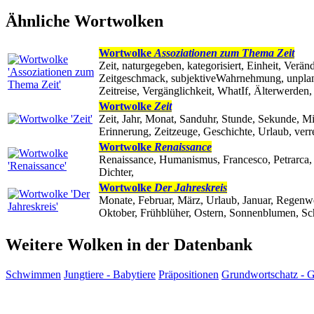
Ähnliche Wortwolken
Wortwolke
Assoziationen zum Thema Zeit
Zeit, naturgegeben, kategorisiert, Einheit, Verä
Zeitgeschmack, subjektiveWahrnehmung, unplanb
Zeitreise, Vergänglichkeit, WhatIf, Älterwerden, 
Wortwolke
Zeit
Zeit, Jahr, Monat, Sanduhr, Stunde, Sekunde, Min
Erinnerung, Zeitzeuge, Geschichte, Urlaub, verrei
Wortwolke
Renaissance
Renaissance, Humanismus, Francesco, Petrarca, A
Dichter,
Wortwolke
Der Jahreskreis
Monate, Februar, März, Urlaub, Januar, Regenwet
Oktober, Frühblüher, Ostern, Sonnenblumen, Sc
Weitere Wolken in der Datenbank
Schwimmen
Jungtiere - Babytiere
Präpositionen
Grundwortschatz - 