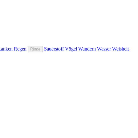
Ranken
Regen
Sauerstoff
Vögel
Wandern
Wasser
Weisheit
Rinde