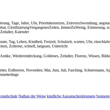
nderung, Tage, Jahre, Uhr, Prioritätensetzen, Zeitverschwendung, angst
ar, GlorifizierungVergangenerZeiten, ImmerZuWenig, Erinnerung, sch
Zeitalter, Kalender
ute, Tag, Leben, Kindheit, Freizeit, Schulzeit, warten, Uhr, einschlafe
sen, Zeitreise, schnell, langsam, Unterricht
ntike, Wiederentdeckung, Goldenes, Zeitalter, Florenz, Wissen, Bildung
ter, Erdbeeren, November, Mai, Juni, Juli, Fasching, Schneemann, Apr
hmetterlinge
Grundschule
Nathan der Weise
kindliche Aussprachestörungen
Sonnens