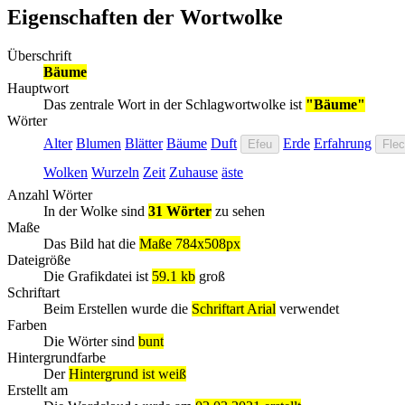
Eigenschaften der Wortwolke
Überschrift
Bäume
Hauptwort
Das zentrale Wort in der Schlagwortwolke ist
"Bäume"
Wörter
Alter
Blumen
Blätter
Bäume
Duft
Erde
Erfahrung
Efeu
Flec
Wolken
Wurzeln
Zeit
Zuhause
äste
Anzahl Wörter
In der Wolke sind
31 Wörter
zu sehen
Maße
Das Bild hat die
Maße 784x508px
Dateigröße
Die Grafikdatei ist
59.1 kb
groß
Schriftart
Beim Erstellen wurde die
Schriftart Arial
verwendet
Farben
Die Wörter sind
bunt
Hintergrundfarbe
Der
Hintergrund ist weiß
Erstellt am