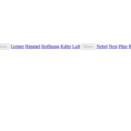
Geister
Himmel
Hoffnung
Käfer
Luft
Nebel
Nest
Pilze
hten
Moos