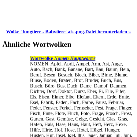
Wolke 'Jungtiere - Babytiere' als .png-Datei herunterladen »
Ähnliche Wortwolken
Wortwolke
Nomen Hauptwörter
NOMEN, Apfel, April, Ampel, Arm, Ast, Auge,
Auto, Bach, Bank, Banane, Bart, Bau, Baum, Bein,
Beruf, Besen, Besuch, Blech, Biber, Birne, Blume,
Bluse, Boden, Braten, Brot, Bruder, Buch, Bus,
Busch, Büro, Bus, Dach, Dame, Dampf, Daumen,
Dichter, Dorf, Doktor, Durst, Eber, Ei, Eile, Eifer,
Eis, Eisen, Eimer, Eibe, Elefant, Eltern, Erde, Ernte,
Esel, Fabrik, Faden, Fach, Farbe, Faust, Februar,
Feder, Fenster, Ferkel, Fernseher, Fest, Frage, Finger,
Fisch, Finte, Flöte, Fluch, Foto, Frage, Frosch, Frost,
Garten, Gast, Gemüse, Geige, Gesicht, Glas, Gras,
Hafen, Hals, Hase, Haus, Haut, Heft, Herz, Hexe,
Hilfe, Hirte, Hof, Hose, Hotel, Hügel, Hunger,
Husten, Hut, Insel, Igel, Iltis, Jäger, Januar, Juli, Juni,