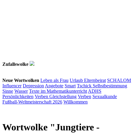
Zufallswolke
Neue Wortwolken
Leben als Frau
Urlaub
Elternbeirat
SCHALOM
Influencer
Depression
Angebote
Smart
Tschick
Selbstbestimmung
Sinne
Wasser
Texte im Mathematikunterricht
ADHS
Persönlichkeiten
Verben
Gleichstellung
Verben
Sexualkunde
Fußball-Weltmeisterschaft 2026
Willkommen
Wortwolke "Jungtiere -