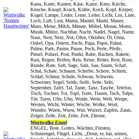
Kanu, Karte, Kasten, Käse, Katze, Kino, Kirche,
Kirsche, Knopf, Krach, Krähe, Koch, Kopf, Körper,
Kugel, Lampe, Leder, Leine, Leiter, Licht, List, Liste,
Loch, Luft, Lust, Mama, Mantel, Markt, Mauer,
Maus, Meise, Milch, Minute, Möbel, Monat, Motor,
Musik, Mütze, Nachbar, Nacht, Nadel, Nagel, Name,
Nase, Nest, Netz, Not, Ofen, Oktober, Öl, Oma,
Onkel, Opa, Ostern, Pacht, Papa, Papst, Palast,
Palme, Park, Pastor, Pause, Pech, Perle, Pfeife,
Pinsel, Polizei, Post, Punkt, Rabe, Rachen, Rakete,
Rast, Regen, Reifen, Reis, Reise, Reiter, Rest, Rose,
Runde, Rute, Saft, Sage, Salz, Sau, Saum, Schaf,
Schal, Schale, Schaum, Scherbe, Schere, Schirm,
Schlaf, Schnur, Schule, Schwan, Schwein,
Schwester, Segel, Seide, Seife, Seite, Sekt,
September, Tafel, Tal, Tante, Tanz, Tasche, Telefon,
Tisch, Tochter, Tor, Topf, Torte, Traum, Tuch, Tulpe,
Tür, Turm, Ufer, Uhu, Weide, Wein, Welt, Wespe,
Westen, Wicht, Winter, Woche, Wolke, Wort,
Wunder, Wurm, Wurst, Wut, Wurzel, Zapfen, Zaun,
Zeiger, Zeile, Zeit, Zehe, Zelt, Zitrone,
Wortwolke
Engel
ENGEL, Bote, Gottes, Wächter, Fürsten,
Schutzengel, Flügel, Licht, „Denn, er, hat, seinen,