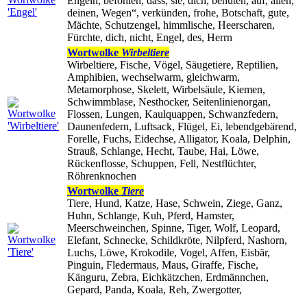
Engeln, befohlen, dass, sie, dich, behüten, auf, allen,
deinen, Wegen“, verkünden, frohe, Botschaft, gute,
Mächte, Schutzengel, himmlische, Heerscharen,
Fürchte, dich, nicht, Engel, des, Herrn
Wortwolke
Wirbeltiere
Wirbeltiere, Fische, Vögel, Säugetiere, Reptilien,
Amphibien, wechselwarm, gleichwarm,
Metamorphose, Skelett, Wirbelsäule, Kiemen,
Schwimmblase, Nesthocker, Seitenlinienorgan,
Flossen, Lungen, Kaulquappen, Schwanzfedern,
Daunenfedern, Luftsack, Flügel, Ei, lebendgebärend,
Forelle, Fuchs, Eidechse, Alligator, Koala, Delphin,
Strauß, Schlange, Hecht, Taube, Hai, Löwe,
Rückenflosse, Schuppen, Fell, Nestflüchter,
Röhrenknochen
Wortwolke
Tiere
Tiere, Hund, Katze, Hase, Schwein, Ziege, Ganz,
Huhn, Schlange, Kuh, Pferd, Hamster,
Meerschweinchen, Spinne, Tiger, Wolf, Leopard,
Elefant, Schnecke, Schildkröte, Nilpferd, Nashorn,
Luchs, Löwe, Krokodile, Vogel, Affen, Eisbär,
Pinguin, Fledermaus, Maus, Giraffe, Fische,
Känguru, Zebra, Eichkätzchen, Erdmännchen,
Gepard, Panda, Koala, Reh, Zwergotter,