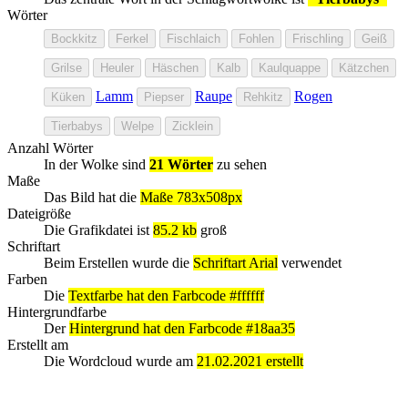
Wörter
Bockkitz
Ferkel
Fischlaich
Fohlen
Frischling
Geiß
Grilse
Heuler
Häschen
Kalb
Kaulquappe
Kätzchen
Lamm
Raupe
Rogen
Küken
Piepser
Rehkitz
Tierbabys
Welpe
Zicklein
Anzahl Wörter
In der Wolke sind
21 Wörter
zu sehen
Maße
Das Bild hat die
Maße 783x508px
Dateigröße
Die Grafikdatei ist
85.2 kb
groß
Schriftart
Beim Erstellen wurde die
Schriftart Arial
verwendet
Farben
Die
Textfarbe hat den Farbcode #ffffff
Hintergrundfarbe
Der
Hintergrund hat den Farbcode #18aa35
Erstellt am
Die Wordcloud wurde am
21.02.2021 erstellt