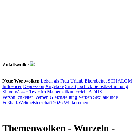
Zufallswolke
Neue Wortwolken
Leben als Frau
Urlaub
Elternbeirat
SCHALOM
Influencer
Depression
Angebote
Smart
Tschick
Selbstbestimmung
Sinne
Wasser
Texte im Mathematikunterricht
ADHS
Persönlichkeiten
Verben
Gleichstellung
Verben
Sexualkunde
Fußball-Weltmeisterschaft 2026
Willkommen
Themenwolken
- Wurzeln -