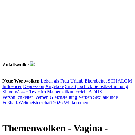
Zufallswolke
Neue Wortwolken
Leben als Frau
Urlaub
Elternbeirat
SCHALOM
Influencer
Depression
Angebote
Smart
Tschick
Selbstbestimmung
Sinne
Wasser
Texte im Mathematikunterricht
ADHS
Persönlichkeiten
Verben
Gleichstellung
Verben
Sexualkunde
Fußball-Weltmeisterschaft 2026
Willkommen
Themenwolken
- Vagina -