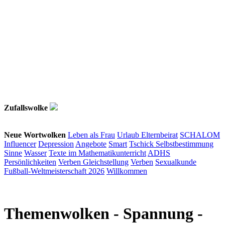
Zufallswolke
Neue Wortwolken
Leben als Frau
Urlaub
Elternbeirat
SCHALOM
Influencer
Depression
Angebote
Smart
Tschick
Selbstbestimmung
Sinne
Wasser
Texte im Mathematikunterricht
ADHS
Persönlichkeiten
Verben
Gleichstellung
Verben
Sexualkunde
Fußball-Weltmeisterschaft 2026
Willkommen
Themenwolken
- Spannung -