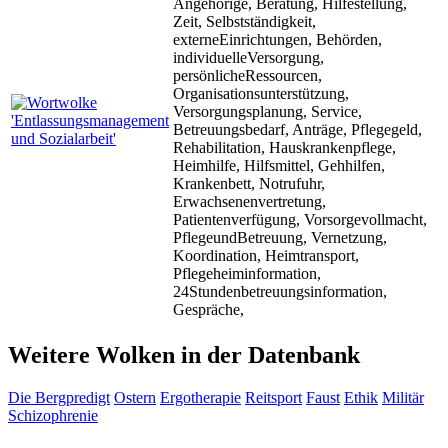
Angehörige, Beratung, Hilfestellung,
Zeit, Selbstständigkeit,
externeEinrichtungen, Behörden,
individuelleVersorgung,
persönlicheRessourcen,
Organisationsunterstützung,
Versorgungsplanung, Service,
Betreuungsbedarf, Anträge, Pflegegeld,
Rehabilitation, Hauskrankenpflege,
Heimhilfe, Hilfsmittel, Gehhilfen,
Krankenbett, Notrufuhr,
Erwachsenenvertretung,
Patientenverfügung, Vorsorgevollmacht,
PflegeundBetreuung, Vernetzung,
Koordination, Heimtransport,
Pflegeheiminformation,
24Stundenbetreuungsinformation,
Gespräche,
Weitere Wolken in der Datenbank
Die Bergpredigt
Ostern
Ergotherapie
Reitsport
Faust
Ethik
Militär
Schizophrenie