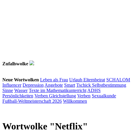
Zufallswolke
Neue Wortwolken
Leben als Frau
Urlaub
Elternbeirat
SCHALOM
Influencer
Depression
Angebote
Smart
Tschick
Selbstbestimmung
Sinne
Wasser
Texte im Mathematikunterricht
ADHS
Persönlichkeiten
Verben
Gleichstellung
Verben
Sexualkunde
Fußball-Weltmeisterschaft 2026
Willkommen
Wortwolke "Netflix"