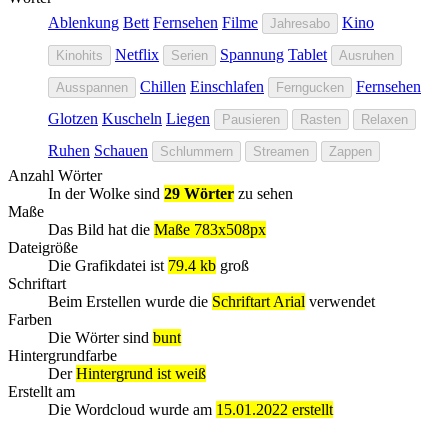
Ablenkung
Bett
Fernsehen
Filme
Kino
Jahresabo
Netflix
Spannung
Tablet
Kinohits
Serien
Ausruhen
Chillen
Einschlafen
Fernsehen
Ausspannen
Ferngucken
Glotzen
Kuscheln
Liegen
Pausieren
Rasten
Relaxen
Ruhen
Schauen
Schlummern
Streamen
Zappen
Anzahl Wörter
In der Wolke sind
29 Wörter
zu sehen
Maße
Das Bild hat die
Maße 783x508px
Dateigröße
Die Grafikdatei ist
79.4 kb
groß
Schriftart
Beim Erstellen wurde die
Schriftart Arial
verwendet
Farben
Die Wörter sind
bunt
Hintergrundfarbe
Der
Hintergrund ist weiß
Erstellt am
Die Wordcloud wurde am
15.01.2022 erstellt