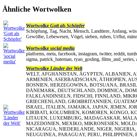
Ähnliche Wortwolken
Wortwolke
Gott als Schöpfer
Schöpfung, Tag, Nacht, Mensch, Landtiere, Anfang, wüst,
Gewölbe, Lebewesen, Vögel, sieben, ruhen, Urflut, männ
Wortwolke
social media
platforms, meta, facebook, instagram, twitter, reddit, tu
sigma, patrick_bateman, ryan_gosling, films_and_series, 
Wortwolke
Länder der Welt
WELT, AFGHANISTAN, ÄGYPTEN, ALBANIEN, 
ARMENIEN, ASERBAIDSCHAN, ÄTHIOPIEN, AUS
BOSNIEN, HERZEGOWINA, BOTSUANA, BRASILIE
DÄNEMARK, DEUTSCHLAND, DOMINICA, DOMIN
FALKLANDINSELN, FIDSCHI, FINNLAND, MIK
GRIECHENLAND, GROßBRITANNIEN, GUATEMALA,
ISRAEL, ITALIEN, JAMAIKA, JAPAN, JEMEN, 
KIRIBATI, KOLUMBIEN, KOMOREN, KONGO, KOS
LITAUEN, LUXEMBURG, MADAGASKAR, MALAW
MAZEDONIEN, MEXIKO, MIKRONESIEN, MOLD
NICARAGUA, NIEDERLANDE, NIGER, NIGERIA
NEUGUINEA, PARAGUAY, PERU, PHILIPPINEN, P