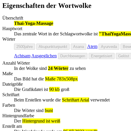
Eigenschaften der Wortwolke
Überschrift
Thai-Yoga-Massage
Hauptwort
Das zentrale Wort in der Schlagwortwolke ist
"ThaiYogaMass
Wörter
Atem
2500jahre
Akupunkturpunkt
Asana
Ayurveda
Bewe
Achtsam
Ausgeglichen
Durchbewegen
Energetisiert
Gelöst
Anzahl Wörter
In der Wolke sind
24 Wörter
zu sehen
Maße
Das Bild hat die
Maße 783x508px
Dateigröße
Die Grafikdatei ist
90 kb
groß
Schriftart
Beim Erstellen wurde die
Schriftart Arial
verwendet
Farben
Die Wörter sind
bunt
Hintergrundfarbe
Der
Hintergrund ist weiß
Erstellt am