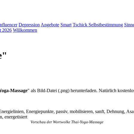
Influencer
Depression
Angebote
Smart
Tschick
Selbstbestimmung
Sinn
t 2026
Willkommen
e"
Yoga-Massage
" als Bild-Datei (.png) herunterladen. Natürlich kostenlo
rgielinien, Energiepunkte, passiv, mobilisieren, sanft, Dehnung, As
, energetisiert
Vorschau der Wortwolke Thai-Yoga-Massage