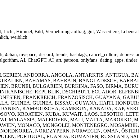
 Licht, Himmel, Bild, Vermehrungsauftrag, gut, Wassertiere, Lebensat
lich, weiblich
mblr, 4chan, myspace, discord, trends, hashtags, cancel_culture, depre
algorithm, AI, ChatGPT, AI_art, patreon, onlyfans, dating_apps, tinder
ALGERIEN, ANDORRA, ANGOLA, ANTARKTIS, ANTIGUA, B
TRALIEN, BAHAMAS, BAHRAIN, BANGLADESCH, BARBADOS
N, BRUNEI, BULGARIEN, BURKINA, FASO, BIRMA, BURUND
IKANISCHE, REPUBLIK, DSCHIBUTI, ECUADOR, ELFENBE
RONESIEN, FRANKREICH, FRANZÖSISCH, GUAYANA, GABU
 GUINEA, GUINEA, BISSAU, GUYANA, HAITI, HONDURAS,
JORDANIEN, KAMBODSCHA, KAMERUN, KANADA, KAP, VERD
OVO, KROATIEN, KUBA, KUWAIT, LAOS, LESOTHO, LETTL
I, MALAYSIA, MALEDIVEN, MALI, MALTA, MAROKKO, M
AWIEN, MONACO, MONGOLEI, MONTENEGRO, MOSAMBIK,
, NORDKOREA, NORDZYPERN, NORWEGEN, OMAN, ÖSTERRE
OLEN, PORTUGAL, RUANDA, RUMÄNIEN, RUSSLAND, SAINT,