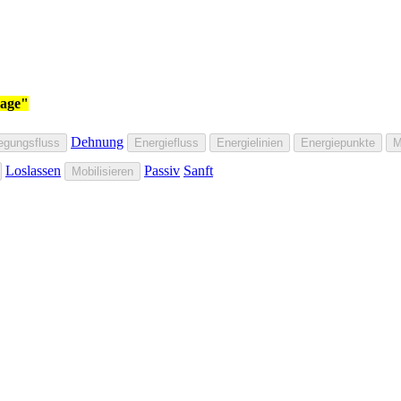
age"
Dehnung
gungsfluss
Energiefluss
Energielinien
Energiepunkte
M
Loslassen
Passiv
Sanft
Mobilisieren