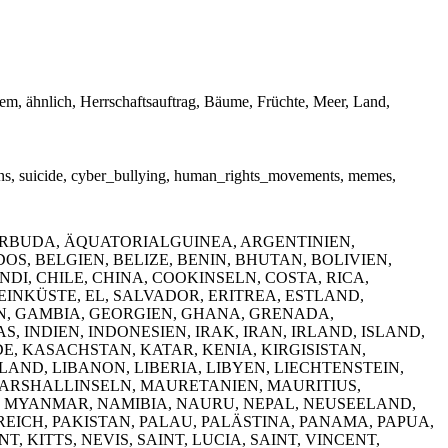
em, ähnlich, Herrschaftsauftrag, Bäume, Früchte, Meer, Land,
ssions, suicide, cyber_bullying, human_rights_movements, memes,
ARBUDA, ÄQUATORIALGUINEA, ARGENTINIEN,
, BELGIEN, BELIZE, BENIN, BHUTAN, BOLIVIEN,
I, CHILE, CHINA, COOKINSELN, COSTA, RICA,
INKÜSTE, EL, SALVADOR, ERITREA, ESTLAND,
N, GAMBIA, GEORGIEN, GHANA, GRENADA,
 INDIEN, INDONESIEN, IRAK, IRAN, IRLAND, ISLAND,
E, KASACHSTAN, KATAR, KENIA, KIRGISISTAN,
AND, LIBANON, LIBERIA, LIBYEN, LIECHTENSTEIN,
ARSHALLINSELN, MAURETANIEN, MAURITIUS,
 MYANMAR, NAMIBIA, NAURU, NEPAL, NEUSEELAND,
ICH, PAKISTAN, PALAU, PALÄSTINA, PANAMA, PAPUA,
 KITTS, NEVIS, SAINT, LUCIA, SAINT, VINCENT,