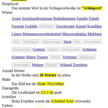
Hauptwort
Das zentrale Wort in der Schlagwortwolke ist
"Schlägerei"
Wörter
Angst
Auseinandersetzung
Beleidigungen
Familie
Feinde
Freunde
Gefühle
Geschwister
Kampf
Konflikte
Gerüchte
Lügen
Meinungsverschiedenheit
Missverständnis
Mobbing
Streit
Mut
Schlägerei
Spannungen
Wut
Anschreien
Gemein
Schlagen
Einmischen
Lästern
Provozieren
Schreien
Stören
Traurig
Verletzen
Treten
Verprügeln
Weinen
Wütend
Zerstören
Verteidigen
Würgen
Anzahl Wörter
In der Wolke sind
38 Wörter
zu sehen
Maße
Das Bild hat die
Maße 783x508px
Dateigröße
Die Grafikdatei ist
111.1 kb
groß
Schriftart
Beim Erstellen wurde die
Schriftart Arial
verwendet
Farben