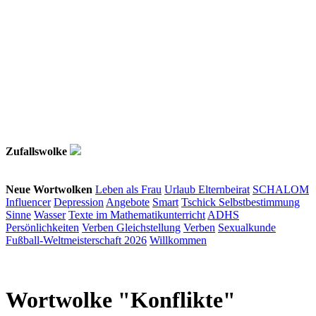
Zufallswolke
Neue Wortwolken
Leben als Frau
Urlaub
Elternbeirat
SCHALOM
Influencer
Depression
Angebote
Smart
Tschick
Selbstbestimmung
Sinne
Wasser
Texte im Mathematikunterricht
ADHS
Persönlichkeiten
Verben
Gleichstellung
Verben
Sexualkunde
Fußball-Weltmeisterschaft 2026
Willkommen
Wortwolke "Konflikte"