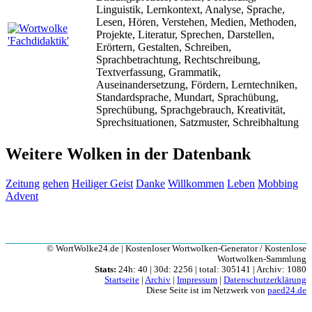
Linguistik, Lernkontext, Analyse, Sprache,
Lesen, Hören, Verstehen, Medien, Methoden,
Projekte, Literatur, Sprechen, Darstellen,
Erörtern, Gestalten, Schreiben,
Sprachbetrachtung, Rechtschreibung,
Textverfassung, Grammatik,
Auseinandersetzung, Fördern, Lerntechniken,
Standardsprache, Mundart, Sprachübung,
Sprechübung, Sprachgebrauch, Kreativität,
Sprechsituationen, Satzmuster, Schreibhaltung
Weitere Wolken in der Datenbank
Zeitung
gehen
Heiliger Geist
Danke
Willkommen
Leben
Mobbing
Advent
© WortWolke24.de | Kostenloser Wortwolken-Generator / Kostenlose
Wortwolken-Sammlung
Stats:
24h: 40 | 30d: 2256 | total: 305141 | Archiv: 1080
Startseite
|
Archiv
|
Impressum
|
Datenschutzerklärung
Diese Seite ist im Netzwerk von
paed24.de