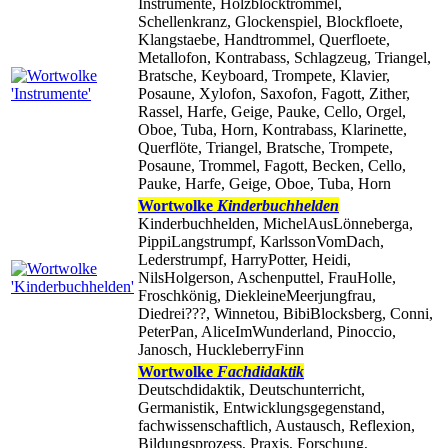
Instrumente, Holzblocktrommel,
Schellenkranz, Glockenspiel, Blockfloete,
Klangstaebe, Handtrommel, Querfloete,
Metallofon, Kontrabass, Schlagzeug, Triangel,
Bratsche, Keyboard, Trompete, Klavier,
Posaune, Xylofon, Saxofon, Fagott, Zither,
Rassel, Harfe, Geige, Pauke, Cello, Orgel,
Oboe, Tuba, Horn, Kontrabass, Klarinette,
Querflöte, Triangel, Bratsche, Trompete,
Posaune, Trommel, Fagott, Becken, Cello,
Pauke, Harfe, Geige, Oboe, Tuba, Horn
Wortwolke
Kinderbuchhelden
Kinderbuchhelden, MichelAusLönneberga,
PippiLangstrumpf, KarlssonVomDach,
Lederstrumpf, HarryPotter, Heidi,
NilsHolgerson, Aschenputtel, FrauHolle,
Froschkönig, DiekleineMeerjungfrau,
Diedrei???, Winnetou, BibiBlocksberg, Conni,
PeterPan, AliceImWunderland, Pinoccio,
Janosch, HuckleberryFinn
Wortwolke
Fachdidaktik
Deutschdidaktik, Deutschunterricht,
Germanistik, Entwicklungsgegenstand,
fachwissenschaftlich, Austausch, Reflexion,
Bildungsprozess, Praxis, Forschung,