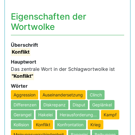
Eigenschaften der
Wortwolke
Überschrift
Konflikt
Hauptwort
Das zentrale Wort in der Schlagwortwolke ist
"Konflikt"
Wörter
Aggression
Auseinandersetzung
Clinch
Differenzen
Diskrepanz
Disput
Geplänkel
Gerangel
Hakelei
Herausforderung...
Kampf
Kollision
Konflikt
Konfrontation
Krieg
Meinungsverschiedenheit
Rangelei
Reibungen