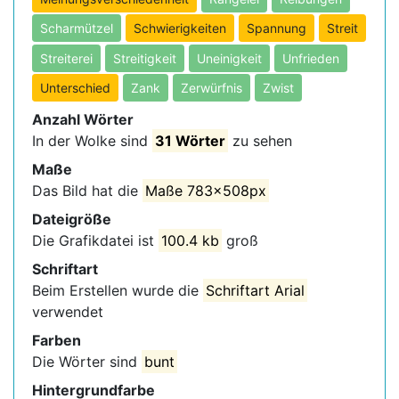
Scharmützel
Schwierigkeiten
Spannung
Streit
Streiterei
Streitigkeit
Uneinigkeit
Unfrieden
Unterschied
Zank
Zerwürfnis
Zwist
Anzahl Wörter
In der Wolke sind
31 Wörter
zu sehen
Maße
Das Bild hat die
Maße 783x508px
Dateigröße
Die Grafikdatei ist
100.4 kb
groß
Schriftart
Beim Erstellen wurde die
Schriftart Arial
verwendet
Farben
Die Wörter sind
bunt
Hintergrundfarbe