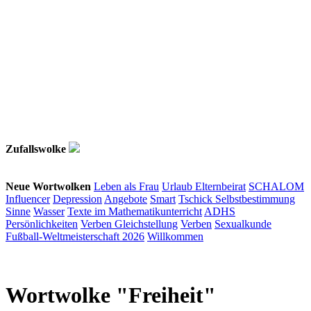
Zufallswolke
Neue Wortwolken
Leben als Frau
Urlaub
Elternbeirat
SCHALOM
Influencer
Depression
Angebote
Smart
Tschick
Selbstbestimmung
Sinne
Wasser
Texte im Mathematikunterricht
ADHS
Persönlichkeiten
Verben
Gleichstellung
Verben
Sexualkunde
Fußball-Weltmeisterschaft 2026
Willkommen
Wortwolke "Freiheit"