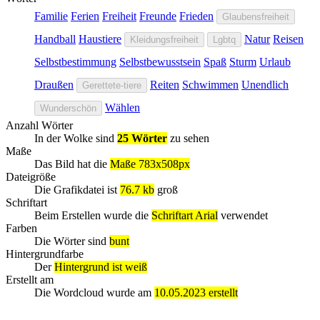
Familie
Ferien
Freiheit
Freunde
Frieden
Glaubensfreiheit
Handball
Haustiere
Natur
Reisen
Kleidungsfreiheit
Lgbtq
Selbstbestimmung
Selbstbewusstsein
Spaß
Sturm
Urlaub
Draußen
Reiten
Schwimmen
Unendlich
Gerettete-tiere
Wählen
Wunderschön
Anzahl Wörter
In der Wolke sind
25 Wörter
zu sehen
Maße
Das Bild hat die
Maße 783x508px
Dateigröße
Die Grafikdatei ist
76.7 kb
groß
Schriftart
Beim Erstellen wurde die
Schriftart Arial
verwendet
Farben
Die Wörter sind
bunt
Hintergrundfarbe
Der
Hintergrund ist weiß
Erstellt am
Die Wordcloud wurde am
10.05.2023 erstellt