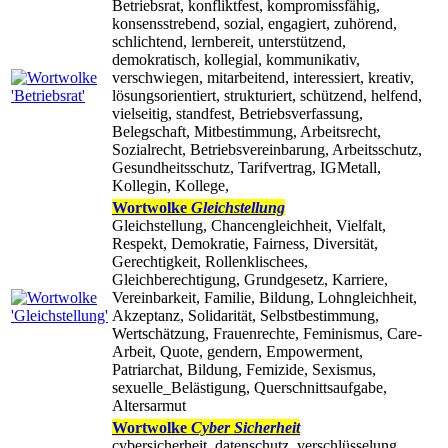
Betriebsrat, konfliktfest, kompromissfähig,
konsensstrebend, sozial, engagiert, zuhörend,
schlichtend, lernbereit, unterstützend,
demokratisch, kollegial, kommunikativ,
verschwiegen, mitarbeitend, interessiert, kreativ,
lösungsorientiert, strukturiert, schützend, helfend,
vielseitig, standfest, Betriebsverfassung,
Belegschaft, Mitbestimmung, Arbeitsrecht,
Sozialrecht, Betriebsvereinbarung, Arbeitsschutz,
Gesundheitsschutz, Tarifvertrag, IGMetall,
Kollegin, Kollege,
Wortwolke
Gleichstellung
Gleichstellung, Chancengleichheit, Vielfalt,
Respekt, Demokratie, Fairness, Diversität,
Gerechtigkeit, Rollenklischees,
Gleichberechtigung, Grundgesetz, Karriere,
Vereinbarkeit, Familie, Bildung, Lohngleichheit,
Akzeptanz, Solidarität, Selbstbestimmung,
Wertschätzung, Frauenrechte, Feminismus, Care-
Arbeit, Quote, gendern, Empowerment,
Patriarchat, Bildung, Femizide, Sexismus,
sexuelle_Belästigung, Querschnittsaufgabe,
Altersarmut
Wortwolke
Cyber Sicherheit
cybersicherheit, datenschutz, verschlüsselung,