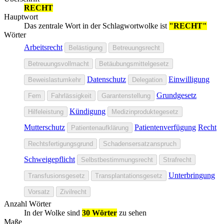
RECHT
Hauptwort
Das zentrale Wort in der Schlagwortwolke ist
"RECHT"
Wörter
Arbeitsrecht
Belästigung
Betreuungsrecht
Betreuungsvollmacht
Betäubungsmittelgesetz
Datenschutz
Einwilligung
Beweislastumkehr
Delegation
Grundgesetz
Fem
Fahrlässigkeit
Garantenstellung
Kündigung
Hilfeleistung
Medizinproduktegesetz
Mutterschutz
Patientenverfügung
Recht
Patientenaufklärung
Rechtsfertigungsgrund
Schadensersatzanspruch
Schweigepflicht
Selbstbestimmungsrecht
Strafrecht
Unterbringung
Transfusionsgesetz
Transplantationsgesetz
Vorsatz
Zivilrecht
Anzahl Wörter
In der Wolke sind
30 Wörter
zu sehen
Maße