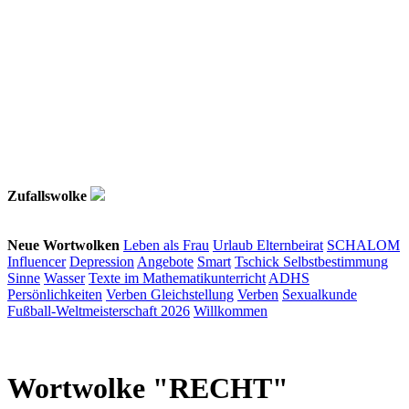
Zufallswolke
Neue Wortwolken
Leben als Frau
Urlaub
Elternbeirat
SCHALOM
Influencer
Depression
Angebote
Smart
Tschick
Selbstbestimmung
Sinne
Wasser
Texte im Mathematikunterricht
ADHS
Persönlichkeiten
Verben
Gleichstellung
Verben
Sexualkunde
Fußball-Weltmeisterschaft 2026
Willkommen
Wortwolke "RECHT"