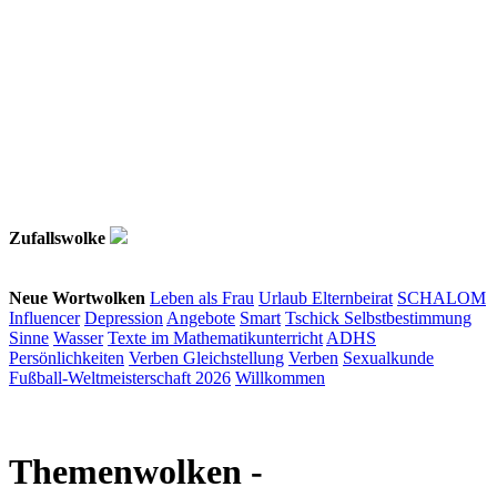
Zufallswolke
Neue Wortwolken
Leben als Frau
Urlaub
Elternbeirat
SCHALOM
Influencer
Depression
Angebote
Smart
Tschick
Selbstbestimmung
Sinne
Wasser
Texte im Mathematikunterricht
ADHS
Persönlichkeiten
Verben
Gleichstellung
Verben
Sexualkunde
Fußball-Weltmeisterschaft 2026
Willkommen
Themenwolken
-