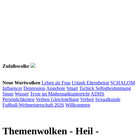
Zufallswolke
Neue Wortwolken
Leben als Frau
Urlaub
Elternbeirat
SCHALOM
Influencer
Depression
Angebote
Smart
Tschick
Selbstbestimmung
Sinne
Wasser
Texte im Mathematikunterricht
ADHS
Persönlichkeiten
Verben
Gleichstellung
Verben
Sexualkunde
Fußball-Weltmeisterschaft 2026
Willkommen
Themenwolken
- Heil -