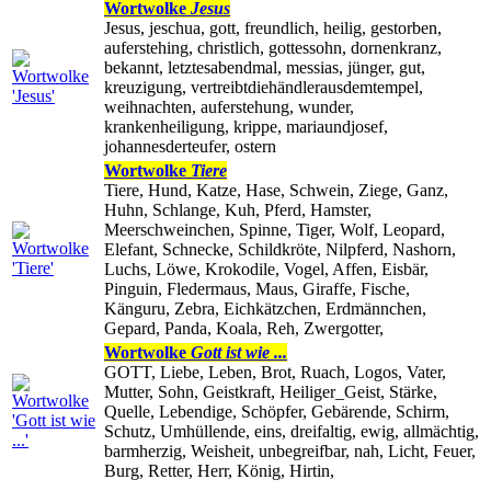
Wortwolke
Jesus
Jesus, jeschua, gott, freundlich, heilig, gestorben,
auferstehing, christlich, gottessohn, dornenkranz,
bekannt, letztesabendmal, messias, jünger, gut,
kreuzigung, vertreibtdiehändlerausdemtempel,
weihnachten, auferstehung, wunder,
krankenheiligung, krippe, mariaundjosef,
johannesderteufer, ostern
Wortwolke
Tiere
Tiere, Hund, Katze, Hase, Schwein, Ziege, Ganz,
Huhn, Schlange, Kuh, Pferd, Hamster,
Meerschweinchen, Spinne, Tiger, Wolf, Leopard,
Elefant, Schnecke, Schildkröte, Nilpferd, Nashorn,
Luchs, Löwe, Krokodile, Vogel, Affen, Eisbär,
Pinguin, Fledermaus, Maus, Giraffe, Fische,
Känguru, Zebra, Eichkätzchen, Erdmännchen,
Gepard, Panda, Koala, Reh, Zwergotter,
Wortwolke
Gott ist wie ...
GOTT, Liebe, Leben, Brot, Ruach, Logos, Vater,
Mutter, Sohn, Geistkraft, Heiliger_Geist, Stärke,
Quelle, Lebendige, Schöpfer, Gebärende, Schirm,
Schutz, Umhüllende, eins, dreifaltig, ewig, allmächtig,
barmherzig, Weisheit, unbegreifbar, nah, Licht, Feuer,
Burg, Retter, Herr, König, Hirtin,