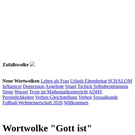
Zufallswolke
Neue Wortwolken
Leben als Frau
Urlaub
Elternbeirat
SCHALOM
Influencer
Depression
Angebote
Smart
Tschick
Selbstbestimmung
Sinne
Wasser
Texte im Mathematikunterricht
ADHS
Persönlichkeiten
Verben
Gleichstellung
Verben
Sexualkunde
Fußball-Weltmeisterschaft 2026
Willkommen
Wortwolke "Gott ist"