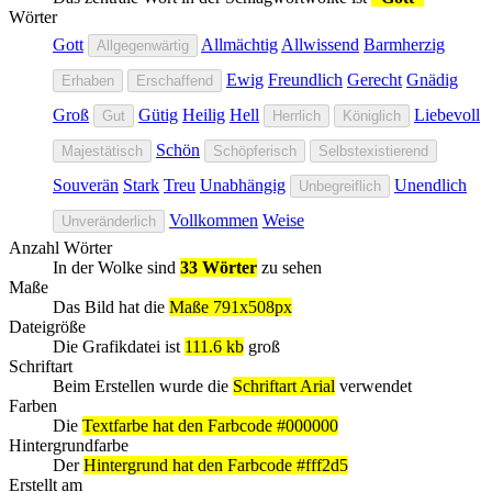
Wörter
Gott
Allmächtig
Allwissend
Barmherzig
Allgegenwärtig
Ewig
Freundlich
Gerecht
Gnädig
Erhaben
Erschaffend
Groß
Gütig
Heilig
Hell
Liebevoll
Gut
Herrlich
Königlich
Schön
Majestätisch
Schöpferisch
Selbstexistierend
Souverän
Stark
Treu
Unabhängig
Unendlich
Unbegreiflich
Vollkommen
Weise
Unveränderlich
Anzahl Wörter
In der Wolke sind
33 Wörter
zu sehen
Maße
Das Bild hat die
Maße 791x508px
Dateigröße
Die Grafikdatei ist
111.6 kb
groß
Schriftart
Beim Erstellen wurde die
Schriftart Arial
verwendet
Farben
Die
Textfarbe hat den Farbcode #000000
Hintergrundfarbe
Der
Hintergrund hat den Farbcode #fff2d5
Erstellt am